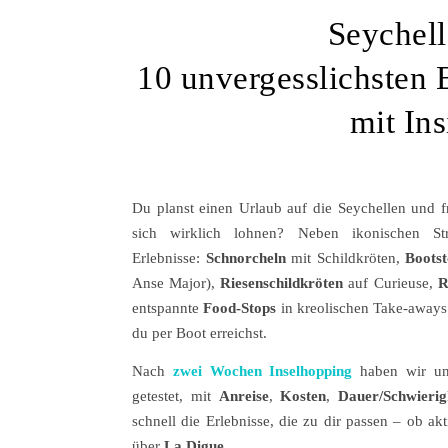
Seychell
10 unvergesslichsten E
mit In
Du planst einen Urlaub auf die Seychellen und f
sich wirklich lohnen? Neben ikonischen S
Erlebnisse:
Schnorcheln
mit Schildkröten,
Boots
Anse Major),
Riesenschildkröten
auf Curieuse,
R
entspannte
Food-Stops
in kreolischen Take-aways.
du per Boot erreichst.
Nach
zwei Wochen Inselhopping
haben wir u
getestet, mit
Anreise
,
Kosten
,
Dauer/Schwierig
schnell die Erlebnisse, die zu dir passen – ob a
über
La Digue
.