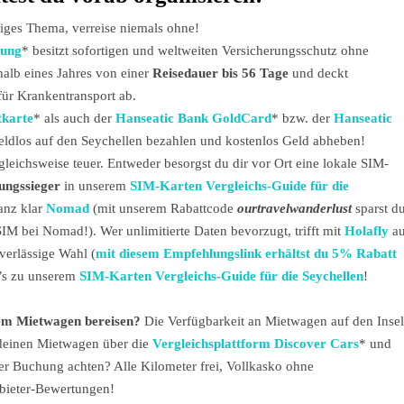
tiges Thema, verreise niemals ohne!
rung
* besitzt sofortigen und weltweiten Versicherungsschutz ohne
rhalb eines Jahres von einer
Reisedauer bis 56 Tage
und deckt
ür Krankentransport ab.
tkarte
* als auch der
Hanseatic Bank GoldCard
* bzw. der
Hanseatic
eldlos auf den Seychellen bezahlen und kostenlos Geld abheben!
rgleichsweise teuer. Entweder besorgst du dir vor Ort eine lokale SIM-
tungssieger
in unserem
SIM-Karten Vergleichs-Guide für die
ganz klar
Nomad
(mit unserem Rabattcode
ourtravelwanderlust
sparst d
SIM bei Nomad!). Wer unlimitierte Daten bevorzugt, trifft mit
Holafly
au
verlässige Wahl (
mit diesem Empfehlungslink erhältst du 5% Rabatt
t’s zu unserem
SIM-Karten Vergleichs-Guide für die Seychellen
!
dem Mietwagen bereisen?
Die Verfügbarkeit an Mietwagen auf den Inse
 deinen Mietwagen über die
Vergleichsplattform Discover Cars
*
und
er Buchung achten? Alle Kilometer frei, Vollkasko ohne
nbieter-Bewertungen!