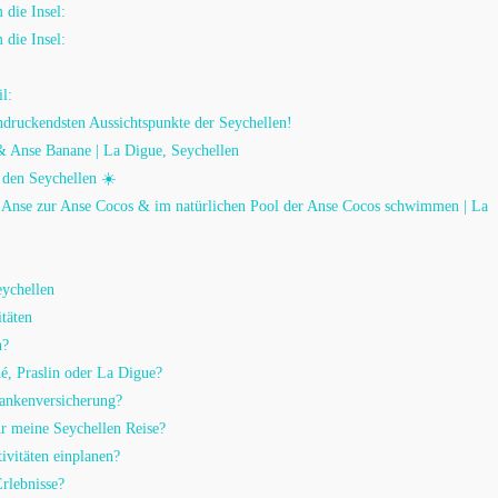
 die Insel:
 die Insel:
l:
ndruckendsten Aussichtspunkte der Seychellen!
 & Anse Banane | La Digue, Seychellen
 den Seychellen ☀️
e Anse zur Anse Cocos & im natürlichen Pool der Anse Cocos schwimmen | La
eychellen
täten
n?
hé, Praslin oder La Digue?
rankenversicherung?
ür meine Seychellen Reise?
tivitäten einplanen?
Erlebnisse?