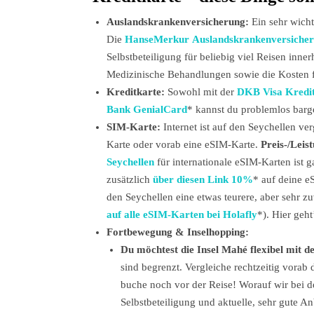
Auslandskrankenversicherung:
Ein sehr wich
Die
HanseMerkur Auslandskrankenversiche
Selbstbeteiligung für beliebig viel Reisen inne
Medizinische Behandlungen sowie die Kosten f
Kreditkarte:
Sowohl mit der
DKB Visa Kredi
Bank GenialCard
* kannst du problemlos barg
SIM-Karte:
Internet ist auf den Seychellen ve
Karte oder vorab eine eSIM-Karte.
Preis-/Leis
Seychellen
für internationale eSIM-Karten ist 
zusätzlich
über diesen Link 10%
* auf deine e
den Seychellen eine etwas teurere, aber sehr zu
auf alle eSIM-Karten bei Holafly
*). Hier geh
Fortbewegung & Inselhopping:
Du möchtest die Insel Mahé flexibel mit 
sind begrenzt. Vergleiche rechtzeitig vorab
buche noch vor der Reise! Worauf wir bei d
Selbstbeteiligung und aktuelle, sehr gute A