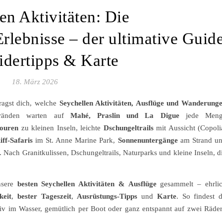
en Aktivitäten: Die
rlebnisse – der ultimative Guid
sidertipps & Karte
18. März 2026
ragst dich, welche
Seychellen Aktivitäten, Ausflüge und Wanderung
tränden warten auf
Mahé, Praslin und La Digue
jede Meng
touren
zu kleinen Inseln, leichte
Dschungeltrails
mit Aussicht (Copoli
iff-Safaris
im St. Anne Marine Park,
Sonnenuntergänge
am Strand u
 Nach Granitkulissen, Dschungeltrails, Naturparks und kleine Inseln, d
nsere
besten Seychellen Aktivitäten & Ausflüge
gesammelt – ehrli
keit
,
bester Tageszeit
,
Ausrüstungs-Tipps
und
Karte
. So findest 
ktiv im Wasser, gemütlich per Boot oder ganz entspannt auf zwei Räde