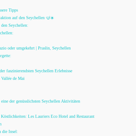
nsere Tipps
raktion auf den Seychellen 🤿☀️
 den Seychellen:
chellen:
zio oder umgekehrt | Praslin, Seychellen
rgette:
 der faszinierendsten Seychellen Erlebnisse
Vallée de Mai
– eine der genüsslichsten Seychellen Aktivitäten
Köstlichkeiten: Les Lauriers Eco Hotel and Restaurant
n
 die Insel: