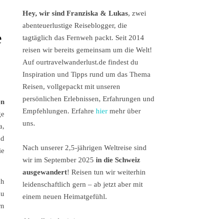
Hey, wir sind Franziska & Lukas
, zwei
abenteuerlustige Reiseblogger, die
e
tagtäglich das Fernweh packt. Seit 2014
reisen wir bereits gemeinsam um die Welt!
Auf ourtravelwanderlust.de findest du
Inspiration und Tipps rund um das Thema
Reisen, vollgepackt mit unseren
persönlichen Erlebnissen, Erfahrungen und
en
Empfehlungen. Erfahre
hier
mehr über
e
uns.
a,
nd
Nach unserer 2,5-jährigen Weltreise sind
ie
wir im September 2025
in die Schweiz
ausgewandert
! Reisen tun wir weiterhin
ch
leidenschaftlich gern – ab jetzt aber mit
du
einem neuen Heimatgefühl.
rn