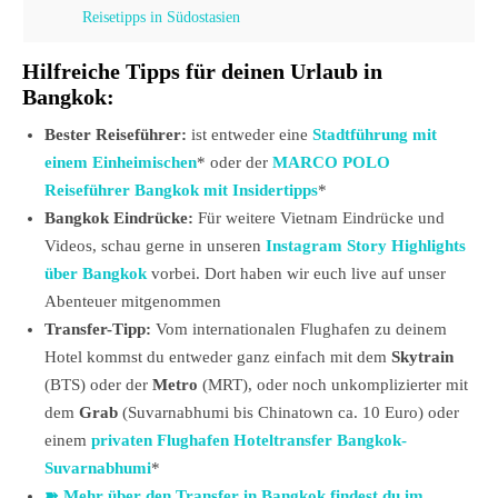
Reisetipps in Südostasien
Hilfreiche Tipps für deinen Urlaub in
Bangkok:
Bester Reiseführer:
ist entweder eine
Stadtführung mit
einem Einheimischen
* oder der
MARCO POLO
Reiseführer Bangkok mit Insidertipps
*
Bangkok Eindrücke:
Für weitere Vietnam Eindrücke und
Videos, schau gerne in unseren
Instagram Story Highlights
über Bangkok
vorbei. Dort haben wir euch live auf unser
Abenteuer mitgenommen
Transfer-Tipp:
Vom internationalen Flughafen zu deinem
Hotel kommst du entweder ganz einfach mit dem
Skytrain
(BTS) oder der
Metro
(MRT), oder noch unkomplizierter mit
dem
Grab
(Suvarnabhumi bis Chinatown ca. 10 Euro) oder
einem
privaten Flughafen Hoteltransfer Bangkok-
Suvarnabhumi
*
➽ Mehr über den Transfer in Bangkok findest du im