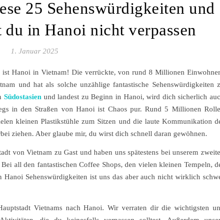
iese 25 Sehenswürdigkeiten und
st du in Hanoi nicht verpassen
1. Januar 2025
s ist Hanoi in Vietnam! Die verrückte, von rund 8 Millionen Einwohne
etnam und hat als solche unzählige fantastische Sehenswürdigkeiten 
in
Südostasien
und landest zu Beginn in Hanoi, wird dich sicherlich au
egs in den Straßen von Hanoi ist Chaos pur. Rund 5 Millionen Rolle
ielen kleinen Plastikstühle zum Sitzen und die laute Kommunikation d
rbei ziehen. Aber glaube mir, du wirst dich schnell daran gewöhnen.
tadt von Vietnam zu Gast und haben uns spätestens bei unserem zweit
. Bei all den fantastischen Coffee Shops, den vielen kleinen Tempeln, d
n Hanoi Sehenswürdigkeiten ist uns das aber auch nicht wirklich schw
auptstadt Vietnams nach Hanoi. Wir verraten dir die wichtigsten u