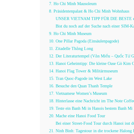
7. Ho Chi Minh Mausoleum
8. Präsidentenpalast & Ho Chi Minh Wohnhaus
UNSER VIETNAM TIPP FÜR DIE BESTE 
Bist du noch auf der Suche nach einer SIM-Ka
9. Ho Chi Minh Museum
10. One Pillar Pagoda (Einsäulenpagode)
11. Zitadelle Thăng Long
12. Der Literaturtempel (Văn Miếu – Quốc Tử 
13. Hanoi Geheimtipp: Die kleine Oase Gò Kim 
14. Hanoi Flag Tower & Militärmuseum
15. Tran Quoc-Pagode im West Lake
16. Besuche den Quan Thanh Temple
17. Vietnamese Women’s Museum
18. Hinterlasse eine Nachricht im The Note Coffe
19. Teste ein Banh Mi in Hanois bestem Banh Mi
20. Mache eine Hanoi Food Tour
Bei einer Street-Food Tour durch Hanoi isst 
21. Ninh Binh: Tagestour in die trockene Halong