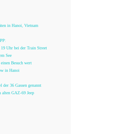
äten in Hanoi, Vietnam
PP:
b 19 Uhr bei der Train Street
iem See
 einen Besuch wert
ow in Hanoi
el der 36 Gassen genannt
m alten GAZ-69 Jeep