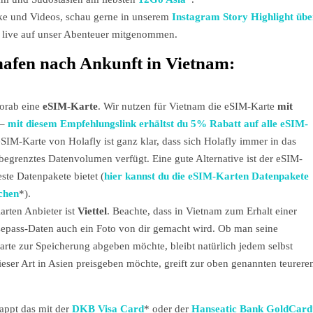
ke und Videos, schau gerne in unserem
Instagram Story Highlight übe
 live auf unser Abenteuer mitgenommen.
hafen nach Ankunft in Vietnam:
vorab eine
eSIM-Karte
. Wir nutzen für Vietnam die eSIM-Karte
mit
 –
mit diesem Empfehlungslink erhältst du 5% Rabatt auf alle eSIM-
 eSIM-Karte von Holafly ist ganz klar, dass sich Holafly immer in das
begrenztes Datenvolumen verfügt. Eine gute Alternative ist der eSIM-
feste Datenpakete bietet (
hier kannst du die eSIM-Karten Datenpakete
ichen
*).
arten Anbieter ist
Viettel
. Beachte, dass in Vietnam zum Erhalt einer
sepass-Daten auch ein Foto von dir gemacht wird. Ob man seine
arte zur Speicherung abgeben möchte, bleibt natürlich jedem selbst
eser Art in Asien preisgeben möchte, greift zur oben genannten teurere
appt das mit der
DKB Visa Card
* oder der
Hanseatic Bank GoldCard