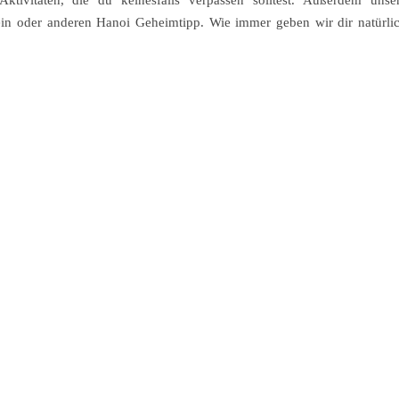
tivitäten, die du keinesfalls verpassen solltest. Außerdem unse
ein oder anderen Hanoi Geheimtipp. Wie immer geben wir dir natürli