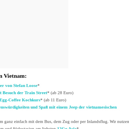
in Vietnam:
er von Stefan Loose
*
t Besuch der Train Street
* (ab 28 Euro)
e Egg-Coffee Kochkurs
* (ab 11 Euro)
enswürdigkeiten und Spaß mit einem Jeep der vietnamesischen
 ganz einfach mit dem Bus, dem Zug oder per Inlandsflug. Wir nutze
nam und Südostasien am liebsten
12Go Asia
*.