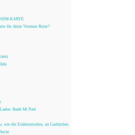
eSIM-KARTE
rte für deine Vietnam Reise?
Giám)
Châu
e
 Laden: Banh Mi Paté
du, wie die Einheimischen, an Garküchen
 Bucht