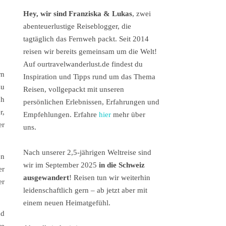
Hey, wir sind Franziska & Lukas
, zwei
abenteuerlustige Reiseblogger, die
tagtäglich das Fernweh packt. Seit 2014
reisen wir bereits gemeinsam um die Welt!
Auf ourtravelwanderlust.de findest du
rn
Inspiration und Tipps rund um das Thema
zu
Reisen, vollgepackt mit unseren
ch
persönlichen Erlebnissen, Erfahrungen und
r,
Empfehlungen. Erfahre
hier
mehr über
er
uns.
Nach unserer 2,5-jährigen Weltreise sind
en
wir im September 2025
in die Schweiz
er
ausgewandert
! Reisen tun wir weiterhin
er
leidenschaftlich gern – ab jetzt aber mit
einem neuen Heimatgefühl.
nd