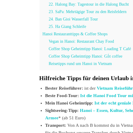
22. Halong Bay: Tagestour in die Halong Bucht
23. SaPa: Mehrtägige Tour zu den Reisfeldern
24. Ban Gioi Wasserfall Tour
25. Ha Giang Schleife
Hanoi Restauranttipps & Coffee Shops
Vegan in Hanoi: Restaurant Chay Food
Coffee Shop Geheimtipp Hanoi: Loading T Café
Coffee Shop Geheimtipp Hanoi: Gắt coffee
Reisetipps rund um Hanoi in Vietnam
Hilfreiche Tipps für deinen Urlaub 
Bester Reiseführer:
ist der
Vietnam Reiseführ
Beste Food-Tour:
Ist die Hanoi Food Tour mi
Mein Hanoi Geheimtipp:
Ist der echt genial
Sightseeing-Tipp:
Hanoi – Essen, Kultur, Seh
Armee
*
(ab 51 Euro)
Transport:
Von A nach B kommst du in Vietnam
für die Buchung unserer Transfers durch Viet