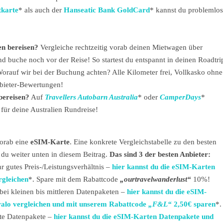
tkarte
* als auch der
Hanseatic Bank GoldCard
* kannst du problemlos
n bereisen?
Vergleiche rechtzeitig vorab deinen Mietwagen über
nd buche noch vor der Reise! So startest du entspannt in deinen Roadtri
Worauf wir bei der Buchung achten? Alle Kilometer frei, Vollkasko ohne
nbieter-Bewertungen!
bereisen?
Auf
Travellers Autobarn Australia
* oder
CamperDays
*
für deine Australien Rundreise!
vorab eine
eSIM-Karte
. Eine konkrete Vergleichstabelle zu den besten
 du weiter unten in diesem Beitrag.
Das sind 3 der besten Anbieter:
 gutes Preis-/Leistungsverhältnis –
hier kannst du die eSIM-Karten
rgleichen
*. Spare mit dem Rabattcode
„
ourtravelwanderlust
“
10%!
 bei kleinen bis mittleren Datenpaketen –
hier kannst du die eSIM-
ralo vergleichen und mit unserem Rabattcode
„F&L
“
2,50€ sparen
*.
te Datenpakete –
hier kannst du die eSIM-Karten Datenpakete und