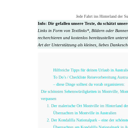
Jede Fahrt ins Hinterland der S
Info:
Dir gefallen unsere Texte, du schätzt unse
Links in Form von Textlinks*, Bildern oder Banner
recherchieren und kostenlos bereitzustellen unters
Art der Unterstützung als kleines, liebes Dankesc
Hilfreiche Tipps für deinen Urlaub in Australi
To Do’s / Checkliste Reisevorbereitung Aust
– diese Dinge solltest du vorab organisieren:
Die schönsten Sehenswürdigkeiten in Montville, Montv
verpassen
1. Der malerische Ort Montville im Hinterland de
Übernachten in Montville in Australien
2. Der Kondalilla Nationalpark – eine der schöns
Übernachten am Kondalilla Nationalpark in Au