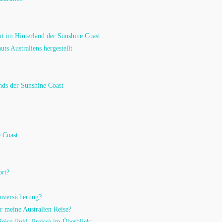
ht im Hinterland der Sunshine Coast
ts Australiens hergestellt
ands der Sunshine Coast
e Coast
ort?
enversicherung?
r meine Australien Reise?
eise (inkl. Preise) im Überblick: