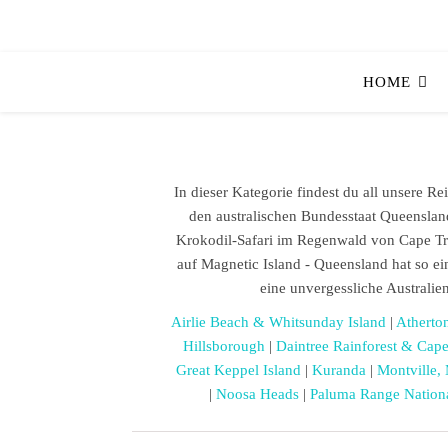
HOME
In dieser Kategorie findest du all unsere Re
den australischen Bundesstaat Queenslan
Krokodil-Safari im Regenwald von Cape Tri
auf Magnetic Island - Queensland hat so ein
eine unvergessliche Australie
Airlie Beach & Whitsunday Island
|
Atherto
Hillsborough
|
Daintree Rainforest & Cape
Great Keppel Island
|
Kuranda
|
Montville,
|
Noosa Heads
|
Paluma Range Nation