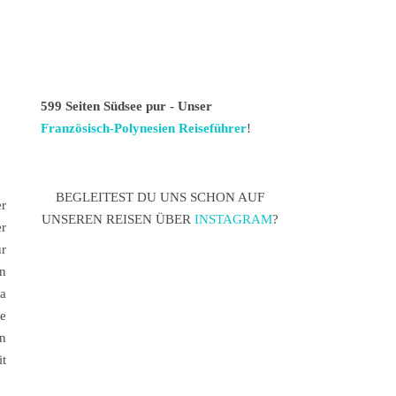
599 Seiten Südsee pur - Unser
Französisch-Polynesien Reiseführer
!
BEGLEITEST DU UNS SCHON AUF
er
UNSEREN REISEN ÜBER
INSTAGRAM
?
r
r
in
a
e
n
it