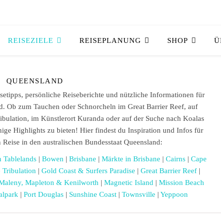
REISEZIELE
REISEPLANUNG
SHOP
Ü
QUEENSLAND
isetipps, persönliche Reiseberichte und nützliche Informationen für
d. Ob zum Tauchen oder Schnorcheln im Great Barrier Reef, auf
bulation, im Künstlerort Kuranda oder auf der Suche nach Koalas
ige Highlights zu bieten! Hier findest du Inspiration und Infos für
n Reise in den australischen Bundesstaat Queensland:
n Tablelands
|
Bowen
|
Brisbane
|
Märkte in Brisbane
|
Cairns
|
Cape
 Tribulation
|
Gold Coast & Surfers Paradise
|
Great Barrier Reef
|
 Maleny, Mapleton & Kenilworth
|
Magnetic Island
|
Mission Beach
alpark
|
Port Douglas
|
Sunshine Coast
|
Townsville
|
Yeppoon