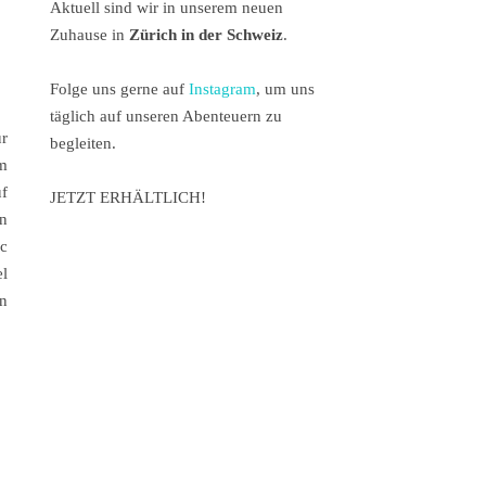
Aktuell sind wir in unserem neuen
Zuhause in
Zürich in der Schweiz
.
Folge uns gerne auf
Instagram
, um uns
täglich auf unseren Abenteuern zu
ur
begleiten.
em
f
JETZT ERHÄLTLICH!
in
c
el
n