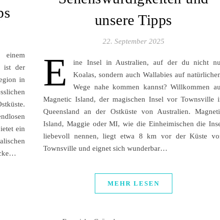
ps
unsere Tipps
22. September 2025
E
f einem
ine Insel in Australien, auf der du nicht n
 ist der
Koalas, sondern auch Wallabies auf natürlich
egion in
Wege nahe kommen kannst? Willkommen au
sslichen
Magnetic Island, der magischen Insel vor Townsville 
stküste.
Queensland an der Ostküste von Australien. Magneti
ndlosen
Island, Maggie oder MI, wie die Einheimischen die Ins
etet ein
liebevoll nennen, liegt etwa 8 km vor der Küste vo
lischen
Townsville und eignet sich wunderbar…
ecke…
MEHR LESEN