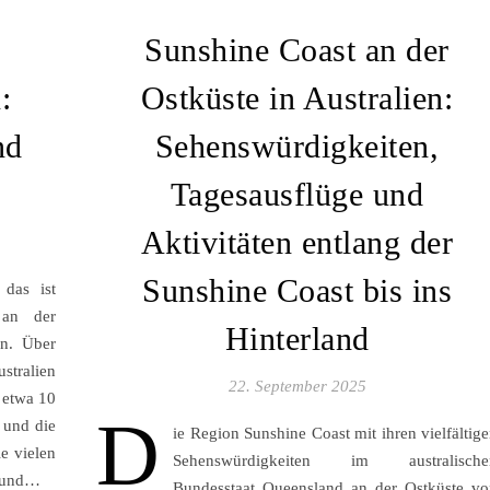
Sunshine Coast an der
:
Ostküste in Australien:
nd
Sehenswürdigkeiten,
Tagesausflüge und
Aktivitäten entlang der
Sunshine Coast bis ins
 das ist
 an der
Hinterland
en. Über
tralien
22. September 2025
 etwa 10
D
 und die
ie Region Sunshine Coast mit ihren vielfältig
e vielen
Sehenswürdigkeiten im australische
n und…
Bundesstaat Queensland an der Ostküste vo