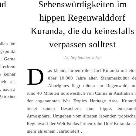
nd
Sehenswürdigkeiten im
hippen Regenwalddorf
Kuranda, die du keinesfalls
verpassen solltest
alien im
ngspunkt
22. September 2025
d. Gerne
D
 erfreut
as kleine, farbenfrohe Dorf Kuranda mit ein
e keiner
über 10.000 Jahre alten Stammeskultur de
ach als
Aborigines liegt mitten im Regenwald, nu
e, nach 3
rund 40 Minuten nordwestlich von Cairns in Australien 
eit eine
der sogenannten Wet Tropics Heritage Area. Kurand
bietet seinen Besuchern eine hippe, entspannt
Atmosphäre. Umgeben vom ältesten lebenden tropische
Regenwald der Welt ist das farbenfrohe Dorf Kuranda se
mehr als einem Jahrhundert…