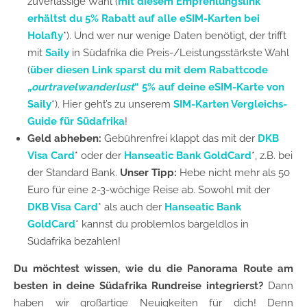
zuverlässige Wahl (
mit diesem Empfehlungslink
erhältst du 5% Rabatt auf alle eSIM-Karten bei
Holafly
*). Und wer nur wenige Daten benötigt, der trifft
mit
Saily
in Südafrika die Preis-/Leistungsstärkste Wahl
(
über diesen Link sparst du mit dem Rabattcode
„ourtravelwanderlust
“ 5% auf deine eSIM-Karte von
Saily
*). Hier geht’s zu unserem
SIM-Karten Vergleichs-
Guide für Südafrika
!
Geld abheben:
Gebührenfrei klappt das mit der
DKB
Visa Card
* oder der
Hanseatic Bank GoldCard
*, z.B. bei
der Standard Bank.
Unser Tipp:
Hebe nicht mehr als 50
Euro für eine 2-3-wöchige Reise ab. Sowohl mit der
DKB Visa Card
* als auch der
Hanseatic Bank
GoldCard
* kannst du problemlos bargeldlos in
Südafrika bezahlen!
Du möchtest wissen, wie du die Panorama Route am
besten in deine Südafrika Rundreise integrierst?
Dann
haben wir großartige Neuigkeiten für dich! Denn