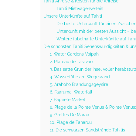
Tahiti Anreise & Kosten für die Anreise
Tahiti Mietwagenverleih
Unsere Unterkünfte auf Tahiti
Die beste Unterkunft für einen Zwischen
Unterkunft mit der besten Aussicht – b
Weitere fabelhafte Unterkünfte auf Tahit
Die schönsten Tahiti Sehenswürdigkeiten & un
1. Water Gardens Vaipahi
2. Plateau de Taravao
3. Das satte Grün der Insel voller herabstü
4. Wasserfälle am Wegesrand
5. Arahoho Brandungsgeysire
6. Faarumai Waterfall
7. Papeete Market
8. Plage de la Pointe Venus & Pointe Venu
9. Grottes De Maraa
10. Plage de Taharuu
11. Die schwarzen Sandstrände Tahitis