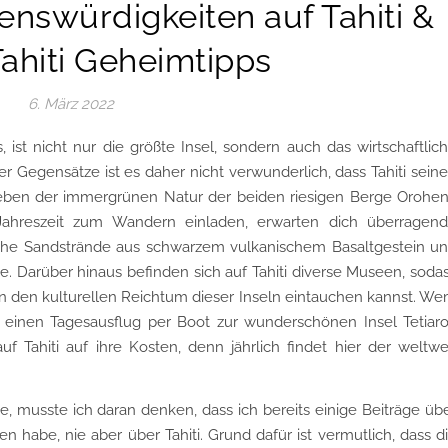
nswürdigkeiten auf Tahiti &
ahiti Geheimtipps
6. März 2022
, ist nicht nur die größte Insel, sondern auch das wirtschaftlic
er Gegensätze ist es daher nicht verwunderlich, dass Tahiti sein
Neben der immergrünen Natur der beiden riesigen Berge Orohe
Jahreszeit zum Wandern einladen, erwarten dich überragen
liche Sandstrände aus schwarzem vulkanischem Basaltgestein u
. Darüber hinaus befinden sich auf Tahiti diverse Museen, soda
n den kulturellen Reichtum dieser Inseln eintauchen kannst. W
f einen Tagesausflug per Boot zur wunderschönen Insel Tetiar
Tahiti auf ihre Kosten, denn jährlich findet hier der weltwe
, musste ich daran denken, dass ich bereits einige Beiträge üb
n habe, nie aber über Tahiti. Grund dafür ist vermutlich, dass d