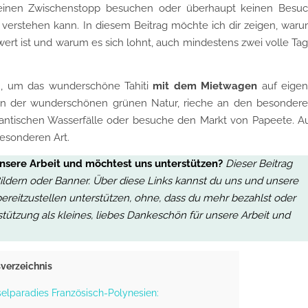
 einen Zwischenstopp besuchen oder überhaupt keinen Besu
t verstehen kann. In diesem Beitrag möchte ich dir zeigen, war
 wert ist und warum es sich lohnt, auch mindestens zwei volle Ta
n, um das wunderschöne Tahiti
mit dem Mietwagen
auf eige
von der wunderschönen grünen Natur, rieche an den besonder
igantischen Wasserfälle oder besuche den Markt von Papeete. A
esonderen Art.
unsere Arbeit und möchtest uns unterstützen?
Dieser Beitrag
, Bildern oder Banner. Über diese Links kannst du uns und unsere
bereitzustellen unterstützen, ohne, dass du mehr bezahlst oder
stützung als kleines, liebes Dankeschön für unsere Arbeit
und
sverzeichnis
nselparadies Französisch-Polynesien: