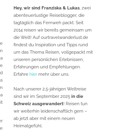
Hey, wir sind Franziska & Lukas
, zwei
abenteuerlustige Reiseblogger, die
tagtäglich das Fernweh packt. Seit
2014 reisen wir bereits gemeinsam um
die Welt! Auf ourtravelwanderlust.de
he
findest du Inspiration und Tipps rund
en
um das Thema Reisen, vollgepackt mit
na
unseren persönlichen Erlebnissen,
de
Erfahrungen und Empfehlungen.
nd
Erfahre
hier
mehr über uns.
ss
em
Nach unserer 2,5-jährigen Weltreise
oa
sind wir im September 2025
in die
it
Schweiz ausgewandert
! Reisen tun
wir weiterhin leidenschaftlich gern –
ab jetzt aber mit einem neuen
er
Heimatgefühl.
ie