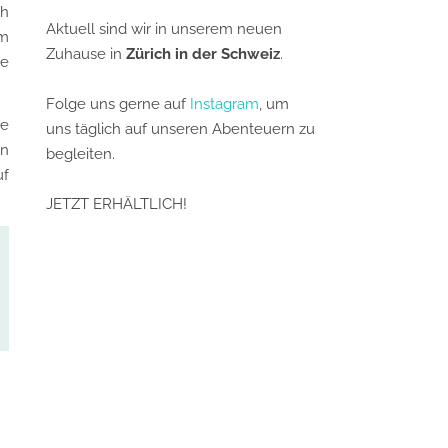
ch
Aktuell sind wir in unserem neuen
um
Zuhause in
Zürich in der Schweiz
.
ge
Folge uns gerne auf
Instagram
, um
ne
uns täglich auf unseren Abenteuern zu
en
begleiten.
uf
JETZT ERHÄLTLICH!