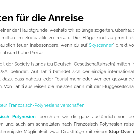
ten für die Anreise
 einer der Hauptgründe, weshalb wir so lange zögerten, überhau
itten im Südpazifik zu reisen. Die Flüge sind aufgrund d
aublich teuer. Insbesondere, wenn du auf
Skyscanner
* direkt v
 absurd hohe Preise.
 Teil der Society Islands (zu Deutsch: Gesellschaftsinseln) mitten 
, befindet. Auf Tahiti befindet sich der einzige internationa
rt dazu, dass nahezu jeder Tourist mehr oder weniger gezwung
n. Von Tahiti aus reisen die meisten dann mit der Fluggesellscha
nseln Französisch-Polynesiens verschaffen.
isch Polynesien
, berichten wir dir ganz ausführlich von d
en und auch am schnellsten nach Französisch Polynesien reis
 stimmigste Möglichkeit: zwei Direktflüge mit einem
Stop-Over 