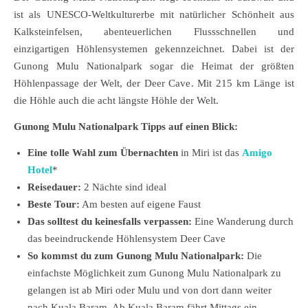
ist als UNESCO-Weltkulturerbe mit natürlicher Schönheit aus
Kalksteinfelsen, abenteuerlichen Flussschnellen und
einzigartigen Höhlensystemen gekennzeichnet. Dabei ist der
Gunong Mulu Nationalpark sogar die Heimat der größten
Höhlenpassage der Welt, der Deer Cave. Mit 215 km Länge ist
die Höhle auch die acht längste Höhle der Welt.
Gunong Mulu Nationalpark Tipps auf einen Blick:
Eine tolle Wahl zum Übernachten
in Miri ist das
Amigo
Hotel
*
Reisedauer:
2 Nächte sind ideal
Beste Tour:
Am besten auf eigene Faust
Das solltest du keinesfalls verpassen:
Eine Wanderung durch
das beeindruckende Höhlensystem Deer Cave
So kommst du zum Gunong Mulu Nationalpark:
Die
einfachste Möglichkeit zum Gunong Mulu Nationalpark zu
gelangen ist ab Miri oder Mulu und von dort dann weiter
nach Kuala Baram. Ab Kuala Baram fährt Mittags ein