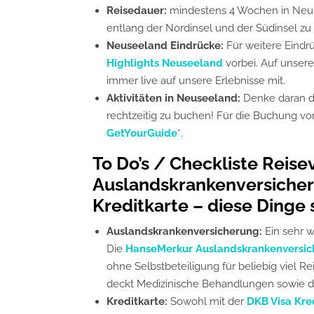
Reisedauer:
mindestens 4 Wochen in Neus
entlang der Nordinsel und der Südinsel z
Neuseeland Eindrücke:
Für weitere Eindr
Highlights Neuseeland
vorbei. Auf unser
immer live auf unsere Erlebnisse mit.
Aktivitäten in Neuseeland:
Denke daran d
rechtzeitig zu buchen! Für die Buchung vo
GetYourGuide
*.
To Do’s / Checkliste Reis
Auslandskrankenversicher
Kreditkarte – diese Dinge 
Auslandskrankenversicherung:
Ein sehr 
Die
HanseMerkur Auslandskrankenversi
ohne Selbstbeteiligung für beliebig viel R
deckt Medizinische Behandlungen sowie di
Kreditkarte:
Sowohl mit der
DKB Visa Kre