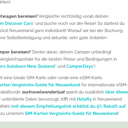
hlen!
etwagen bereisen?
Vergleiche rechtzeitig vorab deinen
rm Discover Cars
* und buche noch vor der Reise! So startest du
ckst Neuseeland ganz individuell! Worauf wir bei der Buchung
hne Selbstbeteiligung und aktuelle, sehr gute Anbieter-
mper bereisen?
Denke daran, deinen Camper unbedingt
 Vergleichsportale für die besten Preise und Bedingungen in
lers Autobarn New Zealand
* und
CamperDays
*!
rt eine lokale SIM-Karte oder vorab eine eSIM-Karte.
arten Vergleichs-Guide für Neuseeland
für internationale eSIM-
Rabattcode
ourtravelwanderlust
sparst du zusätzlich
über diese
unlimitierte Daten bevorzugt, trifft mit
Holafly
in Neuseeland
 Wahl (
mit diesem Empfehlungslink erhältst du 5% Rabatt auf
’s zu unserem
SIM-Karten Vergleichs-Guide für Neuseeland
!