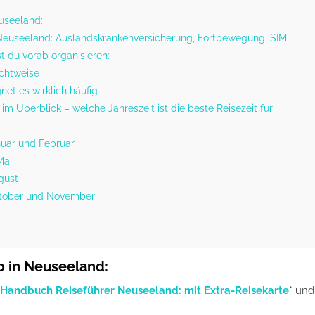
euseeland:
 Neuseeland: Auslandskrankenversicherung, Fortbewegung, SIM-
st du vorab organisieren:
ichtweise
net es wirklich häufig
m Überblick – welche Jahreszeit ist die beste Reisezeit für
uar und Februar
Mai
gust
Oktober und November
ub in Neuseeland:
Handbuch Reiseführer Neuseeland: mit Extra-Reisekarte
* und