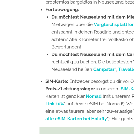
problemlos bargeldlos in Neuseeland beza
Fortbewegung:
Du möchtest Neuseeland mit dem Mi
Mietwagen über die
Vergleichsplattfo
entspannt in deinen Roadtrip und entde
achten? Alle Kilometer frei, Vollkasko o
Bewertungen!
Du möchtest Neuseeland mit dem Ca
rechtzeitig zu buchen. Die beliebtesten
Neuseeland heißen
Campstar
*,
Travel
SIM-Karte:
Entweder besorgst du dir vor O
Preis-/Leistungssieger
in unserem
SIM-K
Karten ist ganz klar
Nomad
(mit unserem 
Link 10%
* auf deine eSIM bei Nomad!). Wer 
eine etwas teurere, aber sehr zuverlässige
alle eSIM-Karten bei Holafly
*). Hier geht