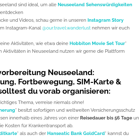
eeland sind ideal, um alle
Neuseeland Sehenswürdigkeiten
u entdecken
ücke und Videos, schau gerne in unseren
Instagram Story
em Instagram-Kanal
@our.travel.wanderlust
nehmen wir euch
eine Aktivitäten, wie etwa deine
Hobbiton Movie Set Tour
*
n Aktivitäten in Neuseeland nutzen wir gerne die Plattform
evorbereitung Neuseeland:
ung, Fortbewegung, SIM-Karte &
solltest du vorab organisieren:
wichtiges Thema, verreise niemals ohne!
cherung
* besitzt sofortigen und weltweiten Versicherungsschutz
eisen innerhalb eines Jahres von einer
Reisedauer bis 56 Tage
un
e Kosten für Krankentransport ab.
ditkarte
* als auch der
Hanseatic Bank GoldCard
* kannst du