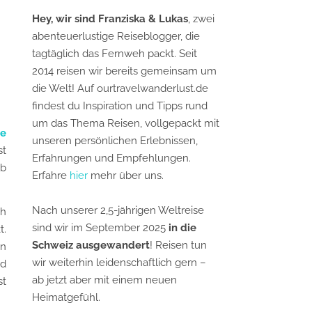
Hey, wir sind Franziska & Lukas
, zwei
abenteuerlustige Reiseblogger, die
tagtäglich das Fernweh packt. Seit
2014 reisen wir bereits gemeinsam um
die Welt! Auf ourtravelwanderlust.de
findest du Inspiration und Tipps rund
um das Thema Reisen, vollgepackt mit
se
unseren persönlichen Erlebnissen,
st
Erfahrungen und Empfehlungen.
lb
Erfahre
hier
mehr über uns.
Nach unserer 2,5-jährigen Weltreise
ch
sind wir im September 2025
in die
t.
Schweiz ausgewandert
! Reisen tun
in
wir weiterhin leidenschaftlich gern –
ad
ab jetzt aber mit einem neuen
st
Heimatgefühl.