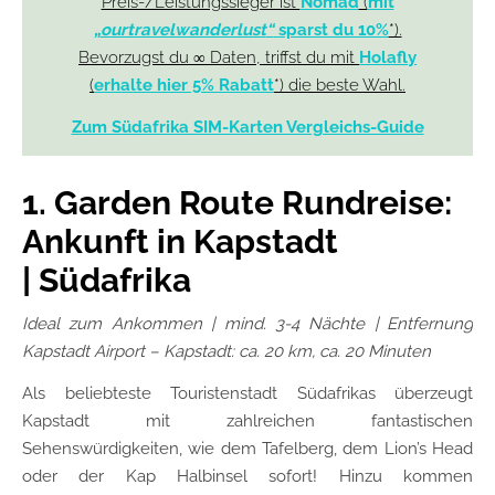
Preis-/Leistungssieger ist
Nomad
(
mit
„
ourtravelwanderlust
“
sparst du 10%
*).
Bevorzugst du ∞ Daten, triffst du mit
Holafly
(
erhalte hier 5% Rabatt
*) die beste Wahl.
Zum Südafrika SIM-Karten Vergleichs-Guide
1. Garden Route Rundreise:
Ankunft in Kapstadt
| Südafrika
Ideal zum Ankommen
| mind. 3-4 Nächte | Entfernung
Kapstadt Airport – Kapstadt: ca. 20 km, ca. 20 Minuten
Als beliebteste Touristenstadt Südafrikas überzeugt
Kapstadt mit zahlreichen fantastischen
Sehenswürdigkeiten, wie dem Tafelberg, dem Lion’s Head
oder der Kap Halbinsel sofort! Hinzu kommen