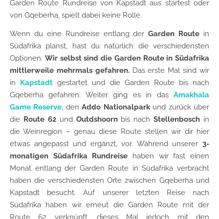
Garden Route Rundreise von Kapstadt aus startest oder
von Gqeberha, spielt dabei keine Rolle.
Wenn du eine Rundreise entlang der
Garden Route
in
Südafrika planst, hast du natürlich die verschiedensten
Optionen.
Wir selbst sind die Garden Route in Südafrika
mittlerweile mehrmals gefahren.
Das erste Mal sind wir
in
Kapstadt
gestartet und die Garden Route bis nach
Gqeberha gefahren. Weiter ging es in das
Amakhala
Game Reserve
, den
Addo Nationalpark
und zurück über
die
Route 62
und
Outdshoorn
bis nach
Stellenbosch
in
die Weinregion – genau diese Route stellen wir dir hier
etwas angepasst und ergänzt, vor. Während unserer
3-
monatigen Südafrika Rundreise
haben wir fast einen
Monat entlang der Garden Route in Südafrika verbracht
haben die verschiedensten Orte zwischen Gqeberha und
Kapstadt besucht. Auf unserer letzten Reise nach
Südafrika haben wir erneut die Garden Route mit der
Route 62 verknüpft, dieses Mal jedoch mit den