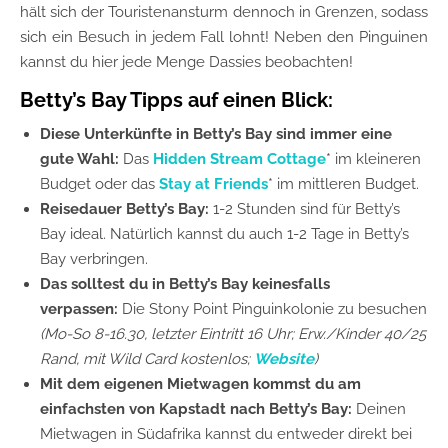
hält sich der Touristenansturm dennoch in Grenzen, sodass
sich ein Besuch in jedem Fall lohnt! Neben den Pinguinen
kannst du hier jede Menge Dassies beobachten!
Betty’s Bay Tipps auf einen Blick:
Diese Unterkünfte in Betty’s Bay sind immer eine
gute Wahl:
Das
Hidden Stream Cottage
* im kleineren
Budget oder das
Stay at Friends
* im mittleren Budget.
Reisedauer
Betty’s Bay
:
1-2 Stunden sind für Betty’s
Bay ideal. Natürlich kannst du auch 1-2 Tage in Betty’s
Bay verbringen.
Das solltest du in
Betty’s Bay
keinesfalls
verpassen:
Die Stony Point Pinguinkolonie zu besuchen
(Mo-So 8-16.30, letzter Eintritt 16 Uhr; Erw./Kinder 40/25
Rand, mit Wild Card kostenlos;
Website
)
Mit dem eigenen Mietwagen kommst du am
einfachsten von Kapstadt nach Betty’s Bay:
Deinen
Mietwagen in Südafrika kannst du entweder direkt bei