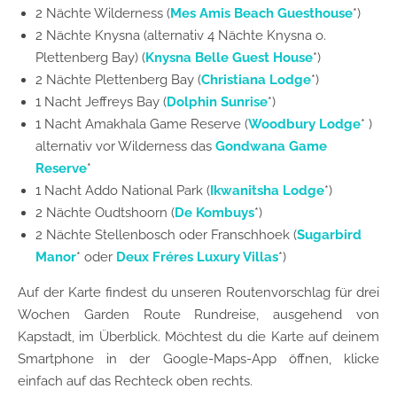
2 Nächte Wilderness (
Mes Amis Beach Guesthouse
*)
2 Nächte Knysna (alternativ 4 Nächte Knysna o.
Plettenberg Bay) (
Knysna Belle Guest House
*)
2 Nächte Plettenberg Bay (
Christiana Lodge
*)
1 Nacht Jeffreys Bay (
Dolphin Sunrise
*)
1 Nacht Amakhala Game Reserve (
Woodbury Lodge
* )
alternativ vor Wilderness das
Gondwana Game
Reserve
*
1 Nacht Addo National Park (
Ikwanitsha Lodge
*)
2 Nächte Oudtshoorn (
De Kombuys
*)
2 Nächte Stellenbosch oder Franschhoek (
Sugarbird
Manor
* oder
Deux Fréres Luxury Villas
*)
Auf der Karte findest du unseren Routenvorschlag für drei
Wochen Garden Route Rundreise, ausgehend von
Kapstadt, im Überblick. Möchtest du die Karte auf deinem
Smartphone in der Google-Maps-App öffnen, klicke
einfach auf das Rechteck oben rechts.