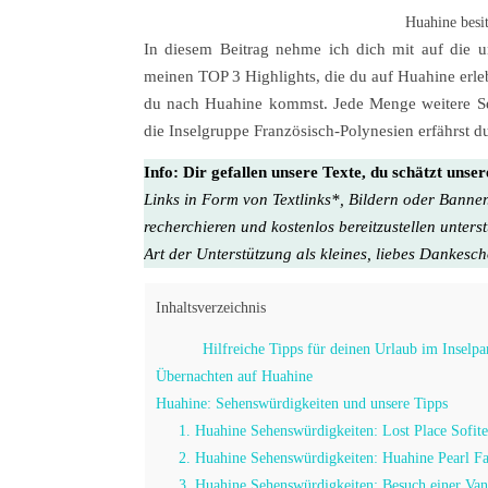
Huahine besit
In diesem Beitrag nehme ich dich mit auf die u
meinen TOP 3 Highlights, die du auf Huahine erle
du nach Huahine kommst. Jede Menge weitere Se
die Inselgruppe Französisch-Polynesien erfährst 
Info:
Dir gefallen unsere Texte, du schätzt unse
Links in Form von Textlinks*, Bildern oder Banner
recherchieren und kostenlos bereitzustellen unters
Art der Unterstützung als kleines, liebes Dankesc
Inhaltsverzeichnis
Hilfreiche Tipps für deinen Urlaub im Inselpa
Übernachten auf Huahine
Huahine: Sehenswürdigkeiten und unsere Tipps
1. Huahine Sehenswürdigkeiten: Lost Place Sofit
2. Huahine Sehenswürdigkeiten: Huahine Pearl F
3. Huahine Sehenswürdigkeiten: Besuch einer Van