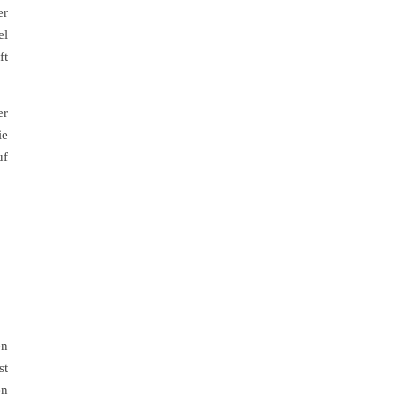
er
el
ft
er
ie
uf
en
st
en