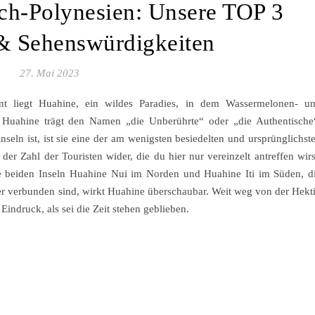
ch-Polynesien: Unsere TOP 3
 & Sehenswürdigkeiten
27. Mai 2023
rnt liegt Huahine, ein wildes Paradies, in dem Wassermelonen- u
Huahine trägt den Namen „die Unberührte“ oder „die Authentische
nseln ist, ist sie eine der am wenigsten besiedelten und ursprünglichst
der Zahl der Touristen wider, die du hier nur vereinzelt antreffen wirs
 die beiden Inseln Huahine Nui im Norden und Huahine Iti im Süden, d
er verbunden sind, wirkt Huahine überschaubar. Weit weg von der Hekt
 Eindruck, als sei die Zeit stehen geblieben.