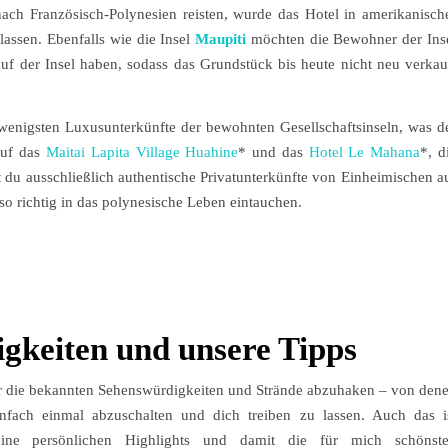
ch Französisch-Polynesien reisten, wurde das Hotel in amerikanisch
assen. Ebenfalls wie die Insel
Maupiti
möchten die Bewohner der Ins
f der Insel haben, sodass das Grundstück bis heute nicht neu verkau
wenigsten Luxusunterkünfte der bewohnten Gesellschaftsinseln, was d
 auf das
Maitai Lapita Village Huahine
* und das
Hotel Le Mahana
*, d
 du ausschließlich authentische Privatunterkünfte von Einheimischen a
so richtig in das polynesische Leben eintauchen.
gkeiten und unsere Tipps
 nur die bekannten Sehenswürdigkeiten und Strände abzuhaken – von den
nfach einmal abzuschalten und dich treiben zu lassen. Auch das i
ine persönlichen Highlights und damit die für mich schönst