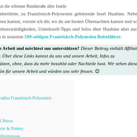
zt die schönste Rundstraße aller Inseln
nberührte, zu Französisch-Polynesien gehörende Insel Huahine. Neb
ben kannst, verrate ich dir, wo du am besten Übernachten kannst und w
henswürdigkeiten, Unterkunft-Tipps und Infos über Huahine aber au
du in unserem
599-seitigen Französisch-Polynesien Reiseführer
.
re Arbeit und möchtest uns unterstützen?
Dieser Beitrag enthält Affilia
. Über diese Links kannst du uns und unsere Arbeit, Infos zu
tützen, ohne, dass du mehr bezahlst oder Nachteile hast. Wir sehen dies
hön für unsere Arbeit
und würden uns sehr freuen.
😊
radies Französisch-Polynesien:
el Heiva
arm & Pottery
illeplantage