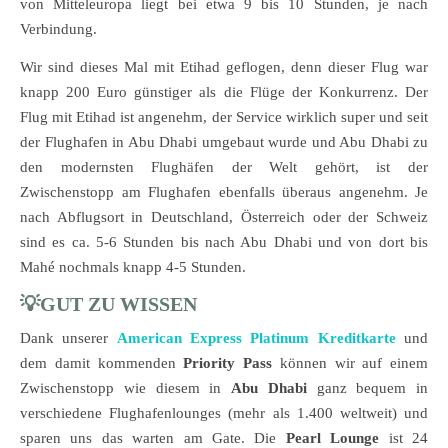
von Mitteleuropa liegt bei etwa 9 bis 10 Stunden, je nach
Verbindung.
Wir sind dieses Mal mit Etihad geflogen, denn dieser Flug war
knapp 200 Euro günstiger als die Flüge der Konkurrenz. Der
Flug mit Etihad ist angenehm, der Service wirklich super und seit
der Flughafen in Abu Dhabi umgebaut wurde und Abu Dhabi zu
den modernsten Flughäfen der Welt gehört, ist der
Zwischenstopp am Flughafen ebenfalls überaus angenehm. Je
nach Abflugsort in Deutschland, Österreich oder der Schweiz
sind es ca. 5-6 Stunden bis nach Abu Dhabi und von dort bis
Mahé nochmals knapp 4-5 Stunden.
💡GUT ZU WISSEN
Dank unserer
American Express Platinum Kreditkarte
und
dem damit kommenden
Priority Pass
können wir auf einem
Zwischenstopp wie diesem in
Abu Dhabi
ganz bequem in
verschiedene Flughafenlounges (mehr als 1.400 weltweit) und
sparen uns das warten am Gate. Die
Pearl Lounge
ist 24