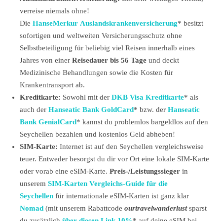
verreise niemals ohne!
Die
HanseMerkur Auslandskrankenversicherung
* besitzt
sofortigen und weltweiten Versicherungsschutz ohne
Selbstbeteiligung für beliebig viel Reisen innerhalb eines
Jahres von einer
Reisedauer bis 56 Tage
und deckt
Medizinische Behandlungen sowie die Kosten für
Krankentransport ab.
Kreditkarte:
Sowohl mit der
DKB Visa Kreditkarte
* als
auch der
Hanseatic Bank GoldCard
* bzw. der
Hanseatic
Bank GenialCard
* kannst du problemlos bargeldlos auf den
Seychellen bezahlen und kostenlos Geld abheben!
SIM-Karte:
Internet ist auf den Seychellen vergleichsweise
teuer. Entweder besorgst du dir vor Ort eine lokale SIM-Karte
oder vorab eine eSIM-Karte.
Preis-/Leistungssieger
in
unserem
SIM-Karten Vergleichs-Guide für die
Seychellen
für internationale eSIM-Karten ist ganz klar
Nomad
(mit unserem Rabattcode
ourtravelwanderlust
sparst
du zusätzlich
über diesen Link 10%
* auf deine eSIM bei