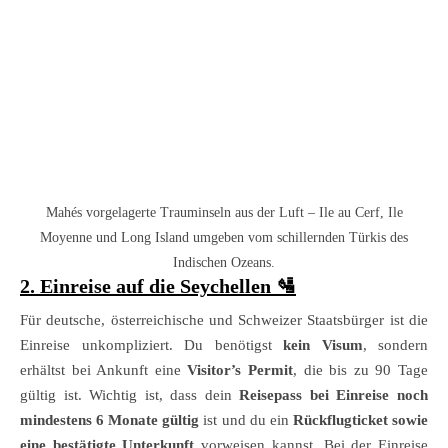
Mahés vorgelagerte Trauminseln aus der Luft – Ile au Cerf, Ile
Moyenne und Long Island umgeben vom schillernden Türkis des
Indischen Ozeans.
2. Einreise auf die Seychellen 🛂
Für deutsche, österreichische und Schweizer Staatsbürger ist die
Einreise unkompliziert. Du benötigst
kein Visum
, sondern
erhältst bei Ankunft eine
Visitor’s Permit
, die bis zu 90 Tage
gültig ist. Wichtig ist, dass dein
Reisepass bei Einreise noch
mindestens 6 Monate gültig
ist und du ein
Rückflugticket sowie
eine bestätigte Unterkunft
vorweisen kannst. Bei der Einreise