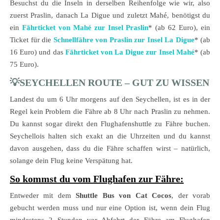
Besuchst du die Inseln in derselben Reihenfolge wie wir, also
zuerst Praslin, danach La Digue und zuletzt Mahé, benötigst du
ein
Fährticket von Mahé zur Insel Praslin
* (ab 62 Euro), ein
Ticket für die
Schnellfähre von Praslin zur Insel La Digue
* (ab
16 Euro) und das
Fährticket von La Digue zur Insel Mahé
* (ab
75 Euro).
💡SEYCHELLEN ROUTE – GUT ZU WISSEN
Landest du um 6 Uhr morgens auf den Seychellen, ist es in der
Regel kein Problem die Fähre ab 8 Uhr nach Praslin zu nehmen.
Du kannst sogar direkt den Flughafenshuttle zu Fähre buchen.
Seychellois halten sich exakt an die Uhrzeiten und du kannst
davon ausgehen, dass du die Fähre schaffen wirst – natürlich,
solange dein Flug keine Verspätung hat.
So kommst du vom Flughafen zur Fähre:
Entweder mit dem
Shuttle Bus
von Cat Cocos
, der vorab
gebucht werden muss und nur eine Option ist, wenn dein Flug
mindestens 2 Stunden vor Abfahrt der Fähre am Flughafen