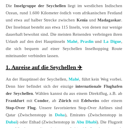
Die
Inselgruppe der Seychellen
liegt im westlichen Indischen
Ozean, rund 1.600 Kilometer östlich vom afrikanischen Festland
und etwa auf halber Strecke zwischen
Kenia
und
Madagaskar
.
Der Inselstaat besteht aus etwa 115 Inseln, von denen nur wenige
dauerhaft bewohnt sind. Die meisten Reisenden verbringen ihren
Urlaub auf den drei Hauptinseln
Mahé
,
Praslin
und
La Digue
,
die sich bequem auf einer Seychellen Inselhopping Route
miteinander verbinden lassen.
1. Anreise auf die Seychellen
✈️
An der Hauptinsel der Seychellen,
Mahé
, führt kein Weg vorbei.
Denn hier befindet sich der einzige
internationale Flughafen
der Seychellen
. Wählen kannst du aus einem Direktflug, z.B. ab
Frankfurt
mit
Condor
, ab
Zürich
mit
Edelweiss
oder einem
Stop-Over Flug
. Unsere favorisierten Stop-Over Airlines sind
Qatar (Zwischenstopp in
Doha
), Emirates (Zwischenstopp in
Dubai
) oder Etihad (Zwischenstopp in
Abu Dhabi
). Die Flugzeit