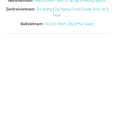
Nordvietnam:
Hanoi
|
Ninh Binh
|
Cat Ba
|
Halong Bucht
Zentralvietnam:
Da Nang
|
Da Nang Food Guide
|
Hoi An
|
Hue
Südvietnam:
Ho Chi Minh City
|
Phu Quoc