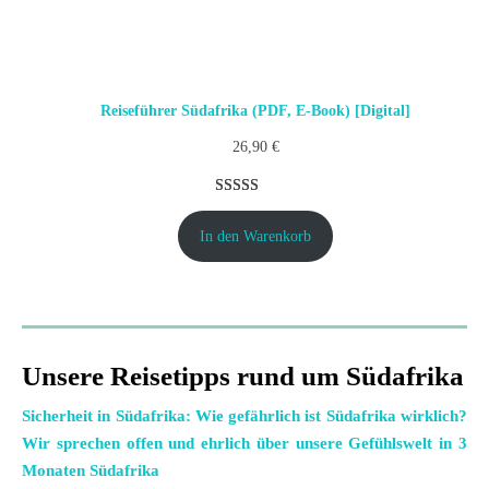
Reiseführer Südafrika (PDF, E-Book) [Digital]
26,90
€
Bewertet mit
23
5.00
von 5,
In den Warenkorb
basierend
auf
Kundenbewertungen
Unsere Reisetipps rund um Südafrika
Sicherheit in Südafrika: Wie gefährlich ist Südafrika wirklich?
Wir sprechen offen und ehrlich über unsere Gefühlswelt in 3
Monaten Südafrika