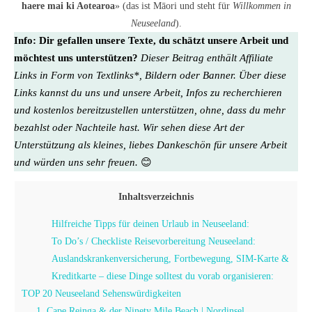
haere mai ki Aotearoa
» (das ist Māori und steht für
Willkommen in
Neuseeland
).
Info:
Dir gefallen unsere Texte, du schätzt unsere Arbeit und
möchtest uns unterstützen?
Dieser Beitrag enthält Affiliate
Links in Form von Textlinks*, Bildern oder Banner. Über diese
Links kannst du uns und unsere Arbeit, Infos zu recherchieren
und kostenlos bereitzustellen unterstützen, ohne, dass du mehr
bezahlst oder Nachteile hast. Wir sehen diese Art der
Unterstützung als kleines, liebes Dankeschön für unsere Arbeit
und würden uns sehr freuen.
😊
Inhaltsverzeichnis
Hilfreiche Tipps für deinen Urlaub in Neuseeland:
To Do’s / Checkliste Reisevorbereitung Neuseeland:
Auslandskrankenversicherung, Fortbewegung, SIM-Karte &
Kreditkarte – diese Dinge solltest du vorab organisieren:
TOP 20 Neuseeland Sehenswürdigkeiten
1. Cape Reinga & der Ninety Mile Beach | Nordinsel