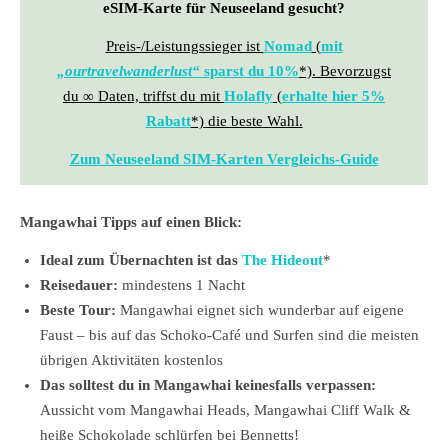
eSIM-Karte für Neuseeland gesucht?
Preis-/Leistungssieger ist
Nomad
(
mit
„
ourtravelwanderlust
“
sparst du 10%
*). Bevorzugst
du ∞ Daten, triffst du mit
Holafly
(
erhalte hier 5%
Rabatt
*) die beste Wahl.
Zum Neuseeland SIM-Karten Vergleichs-Guide
Mangawhai Tipps auf einen Blick:
Ideal zum Übernachten ist das
The Hideout
*
Reisedauer:
mindestens 1 Nacht
Beste Tour:
Mangawhai eignet sich wunderbar auf eigene
Faust – bis auf das Schoko-Café und Surfen sind die meisten
übrigen Aktivitäten kostenlos
Das solltest du in Mangawhai keinesfalls verpassen:
Aussicht vom Mangawhai Heads, Mangawhai Cliff Walk &
heiße Schokolade schlürfen bei Bennetts!