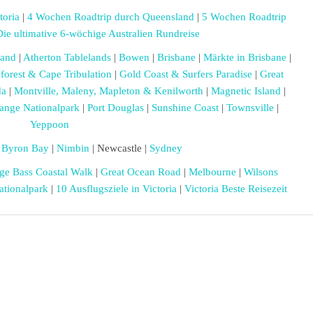
toria
|
4 Wochen Roadtrip durch Queensland
|
5 Wochen Roadtrip
Die ultimative 6-wöchige Australien Rundreise
land
|
Atherton Tablelands
|
Bowen
|
Brisbane
|
Märkte in Brisbane
|
forest & Cape Tribulation
|
Gold Coast & Surfers Paradise
|
Great
da
|
Montville, Maleny, Mapleton & Kenilworth
|
Magnetic Island
|
ange Nationalpark
|
Port Douglas
|
Sunshine Coast
|
Townsville
|
Yeppoon
Byron Bay
|
Nimbin
| Newcastle |
Sydney
ge Bass Coastal Walk
|
Great Ocean Road
|
Melbourne
|
Wilsons
ationalpark
|
10 Ausflugsziele in Victoria
|
Victoria Beste Reisezeit