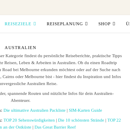
REISEZIELE
REISEPLANUNG
SHOP
Ü
AUSTRALIEN
ser Kategorie findest du persönliche Reiseberichte, praktische Tipps
r Reisen, Leben & Arbeiten in Australien. Ob du einen Roadtrip
ean Road bei Melbourne erkunden möchtest oder auf der Suche nach
, Cairns oder Melbourne bist - hier findest du Inspiration und Infos
unvergessliche Australien Reise.
er, spannende Routen und nützliche Infos für dein Australien-
Abenteuer.
s:
Die ultimative Australien Packliste
|
SIM-Karten Guide
k:
TOP 20 Sehenswürdigkeiten
|
Die 10 schönsten Strände
|
TOP 22
n an der Ostküste
|
Das Great Barrier Reef