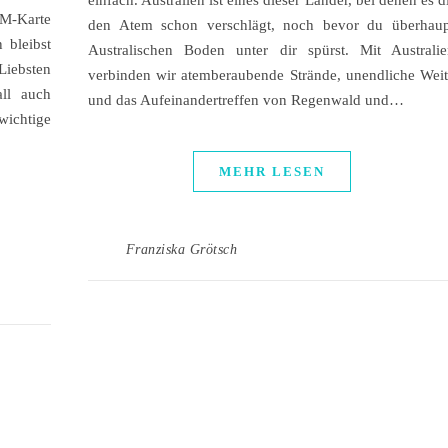
einfach. Australien ist eines dieser Länder, bei denen es d
M-Karte
den Atem schon verschlägt, noch bevor du überhaup
 bleibst
Australischen Boden unter dir spürst. Mit Australie
Liebsten
verbinden wir atemberaubende Strände, unendliche Wei
ll auch
und das Aufeinandertreffen von Regenwald und…
wichtige
MEHR LESEN
Franziska Grötsch