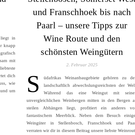
und Franschhoek bis nach
Paarl – unsere Tipps zur
Wine Route und den
liegt in
ur knapp
schönsten Weingütern
grafisch
nsam mit
2. Februar 2025
iebteste
S
tet dich
üdafrikas Weinanbaugebiete gehören zu de
uss, wie
landschaftlich abwechslungsreichsten der Wel
 Rund um
Während das eine Weingut mit seine
unvergleichlichen Weinbergen mitten in den Bergen a
steilen Abhängen liegt, profitiert ein anderes vo
fantastischem Meerblick. Neben dem Besuch einige
Weingüter in Stellenbosch, Franschhoek und Paar
verraten wir dir in diesem Beitrag unsere liebste Weinrou