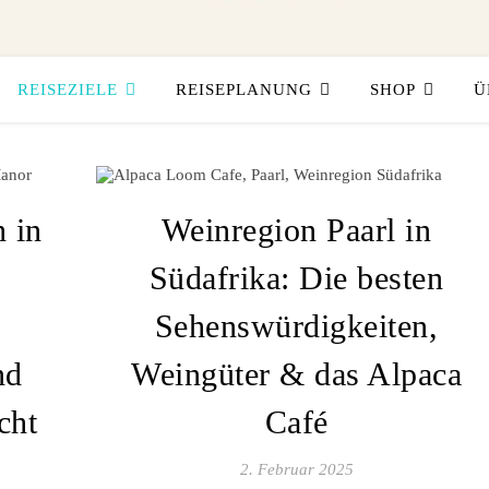
REISEZIELE
REISEPLANUNG
SHOP
Ü
 in
Weinregion Paarl in
Südafrika: Die besten
Sehenswürdigkeiten,
nd
Weingüter & das Alpaca
cht
Café
2. Februar 2025