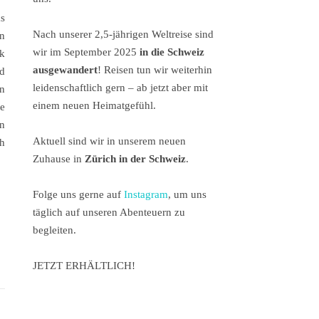
as
Nach unserer 2,5-jährigen Weltreise sind
en
wir im September 2025
in die Schweiz
ck
ausgewandert
! Reisen tun wir weiterhin
d
leidenschaftlich gern – ab jetzt aber mit
on
einem neuen Heimatgefühl.
e
en
Aktuell sind wir in unserem neuen
h
Zuhause in
Zürich in der Schweiz
.
Folge uns gerne auf
Instagram
, um uns
täglich auf unseren Abenteuern zu
begleiten.
JETZT ERHÄLTLICH!