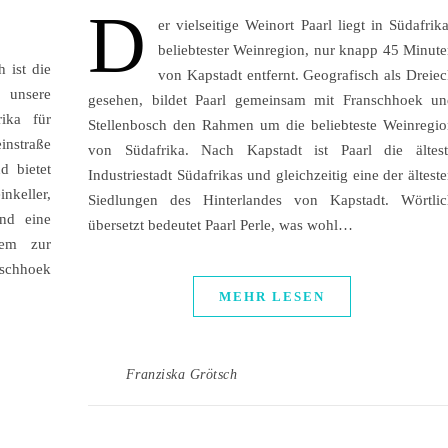
D
er vielseitige Weinort Paarl liegt in Südafrik
beliebtester Weinregion, nur knapp 45 Minut
 ist die
von Kapstadt entfernt. Geografisch als Dreie
 unsere
gesehen, bildet Paarl gemeinsam mit Franschhoek un
rika für
Stellenbosch den Rahmen um die beliebteste Weinregi
instraße
von Südafrika. Nach Kapstadt ist Paarl die ältest
d bietet
Industriestadt Südafrikas und gleichzeitig eine der ältest
nkeller,
Siedlungen des Hinterlandes von Kapstadt. Wörtlic
und eine
übersetzt bedeutet Paarl Perle, was wohl…
dem zur
nschhoek
MEHR LESEN
Franziska Grötsch