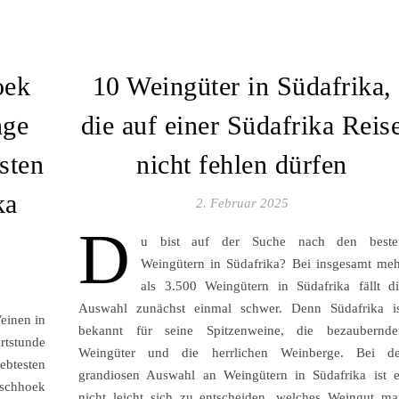
oek
10 Weingüter in Südafrika,
nge
die auf einer Südafrika Reis
esten
nicht fehlen dürfen
ka
2. Februar 2025
D
u bist auf der Suche nach den beste
Weingütern in Südafrika? Bei insgesamt me
als 3.500 Weingütern in Südafrika fällt d
Auswahl zunächst einmal schwer. Denn Südafrika is
einen in
bekannt für seine Spitzenweine, die bezaubernde
rtstunde
Weingüter und die herrlichen Weinberge. Bei de
ebtesten
grandiosen Auswahl an Weingütern in Südafrika ist e
nschhoek
nicht leicht sich zu entscheiden, welches Weingut m