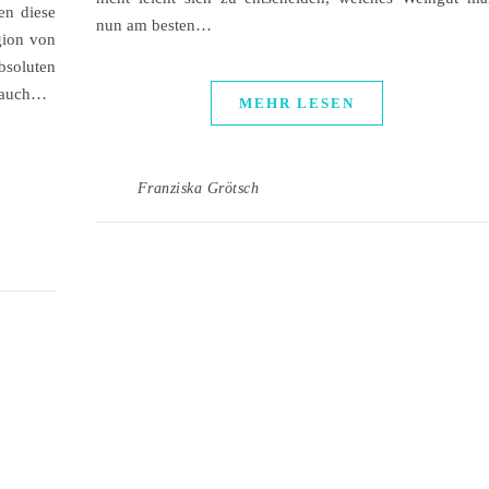
en diese
nun am besten…
gion von
bsoluten
s auch…
MEHR LESEN
Franziska Grötsch