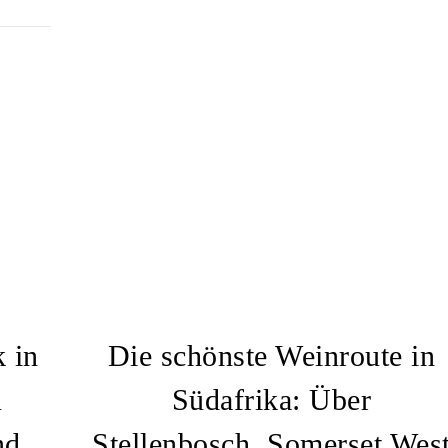
 in
Die schönste Weinroute in
n
Südafrika: Über
nd
Stellenbosch, Somerset Wes