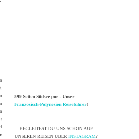
n
t.
n
599 Seiten Südsee pur - Unser
n
Französisch-Polynesien Reiseführer
!
n
r
l
BEGLEITEST DU UNS SCHON AUF
te
UNSEREN REISEN ÜBER
INSTAGRAM
?