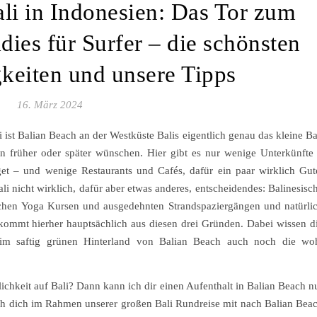
li in Indonesien: Das Tor zum
ies für Surfer – die schönsten
keiten und unsere Tipps
16. März 2024
 ist Balian Beach an der Westküste Balis eigentlich genau das kleine Ba
en früher oder später wünschen. Hier gibt es nur wenige Unterkünfte
t – und wenige Restaurants und Cafés, dafür ein paar wirklich Gut
li nicht wirklich, dafür aber etwas anderes, entscheidendes: Balinesisc
ichen Yoga Kursen und ausgedehnten Strandspaziergängen und natürli
 kommt hierher hauptsächlich aus diesen drei Gründen. Dabei wissen d
 im saftig grünen Hinterland von Balian Beach auch noch die wo
chkeit auf Bali? Dann kann ich dir einen Aufenthalt in Balian Beach n
h dich im Rahmen unserer großen Bali Rundreise mit nach Balian Bea