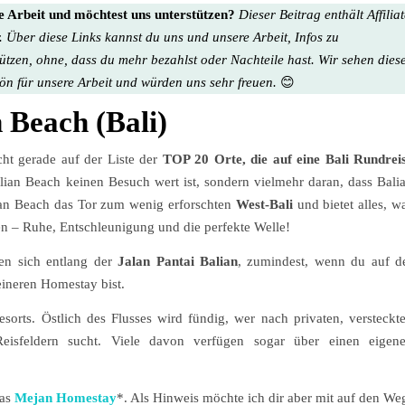
re Arbeit und möchtest uns unterstützen?
Dieser Beitrag enthält Affilia
. Über diese Links kannst du uns und unsere Arbeit, Infos zu
tützen, ohne, dass du mehr bezahlst oder Nachteile hast. Wir sehen dies
hön für unsere Arbeit
und würden uns sehr freuen.
😊
 Beach (Bali)
cht gerade auf der Liste der
TOP 20 Orte, die auf eine Bali Rundrei
alian Beach keinen Besuch wert ist, sondern vielmehr daran, dass Bali
lian Beach das Tor zum wenig erforschten
West-Bali
und bietet alles, w
n – Ruhe, Entschleunigung und die perfekte Welle!
en sich entlang der
Jalan Pantai Balian
, zumindest, wenn du auf d
ineren Homestay bist.
orts. Östlich des Flusses wird fündig, wer nach privaten, versteckt
sfeldern sucht. Viele davon verfügen sogar über einen eigen
das
Mejan Homestay
*. Als Hinweis möchte ich dir aber mit auf den We