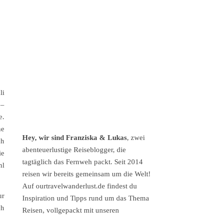
li
 –
e.
he
Hey, wir sind Franziska & Lukas
, zwei
ch
abenteuerlustige Reiseblogger, die
ie
tagtäglich das Fernweh packt. Seit 2014
hl
reisen wir bereits gemeinsam um die Welt!
Auf ourtravelwanderlust.de findest du
ur
Inspiration und Tipps rund um das Thema
ch
Reisen, vollgepackt mit unseren