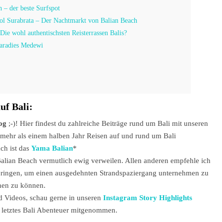
 – der beste Surfspot
ol Surabrata – Der Nachtmarkt von Balian Beach
ie wohl authentischsten Reisterrassen Balis?
paradies Medewi
uf Bali:
og
;-)! Hier findest du zahlreiche Beiträge rund um Bali mit unseren
mehr als einem halben Jahr Reisen auf und rund um Bali
ch ist das
Yama Balian
*
Balian Beach vermutlich ewig verweilen. Allen anderen empfehle ich
bringen, um einen ausgedehnten Strandspaziergang unternehmen zu
hen zu können.
d Videos, schau gerne in unseren
Instagram Story Highlights
r letztes Bali Abenteuer mitgenommen.