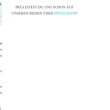
te
BEGLEITEST DU UNS SCHON AUF
UNSEREN REISEN ÜBER
INSTAGRAM
?
e
se
an
as
er
en
en
g