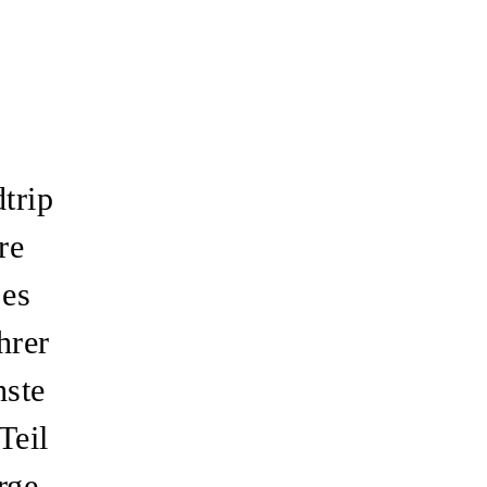
trip
re
 es
hrer
hste
Teil
rge