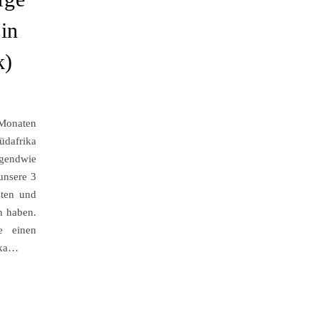
 in
k)
 Monaten
üdafrika
rgendwie
unsere 3
sten und
n haben.
e einen
ika…