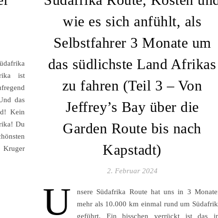
wie es sich anfühlt, als
Selbstfahrer 3 Monate um
das südlichste Land Afrikas
dafrika
ika ist
zu fahren (Teil 3 – Von
ufregend
 Und das
Jeffrey’s Bay über die
d! Kein
frika! Du
Garden Route bis nach
schönsten
Kapstadt)
 Kruger
2. Februar 2024
U
nsere Südafrika Route hat uns in 3 Monate
mehr als 10.000 km einmal rund um Südafri
geführt. Ein bisschen verrückt ist das i