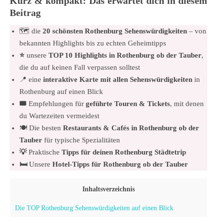
Kurz & kompakt: Das erwartet dich in diesem
Beitrag
🗺️ die
20 schönsten Rothenburg Sehenswürdigkeiten
– von
bekannten Highlights bis zu echten Geheimtipps
⭐️
unsere
TOP 10 Highlights in Rothenburg ob der Tauber
,
die du auf keinen Fall verpassen solltest
📍 eine
interaktive Karte mit allen Sehenswürdigkeiten
in
Rothenburg auf einen Blick
🎟️
Empfehlungen für
geführte Touren & Tickets
, mit denen
du Wartezeiten vermeidest
🍽️ Die besten
Restaurants & Cafés in Rothenburg ob der
Tauber
für typische Spezialitäten
💡
Praktische
Tipps für deinen Rothenburg Städtetrip
🛏️
Unsere
Hotel-Tipps für
Rothenburg ob der Tauber
Inhaltsverzeichnis
Die TOP Rothenburg Sehenswürdigkeiten auf einen Blick