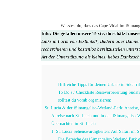
Wusstest du, dass das Cape Vidal im iSiman
Info:
Dir gefallen unsere Texte, du schätzt unse
Links in Form von Textlinks*, Bildern oder Banner
recherchieren und kostenlos bereitzustellen unters
Art der Unterstützung als kleines, liebes Dankesc
Hilfreiche Tipps für deinen Urlaub in Südafri
To Do’s / Checkliste Reisevorbereitung Südaf
solltest du vorab organisieren:
St. Lucia & der iSimangaliso-Wetland-Park: Anreise,
Anreise nach St. Lucia und in den iSimangaliso-
Übernachten in St. Lucia
1. St. Lucia Sehenswürdigkeiten: Auf Safari im 
Die Bereiche des iSimangaliso Wetland Park gl