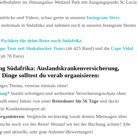
s Selbstfahrer im iSimangaliso Wetland Park mit Ausgangspunkt St. Lucia
indrücke und Videos, schau gerne in unseren
Instagram Story
s mehrmals in Südafrika und nehmen euch in unseren Instagram Stories
 Packliste für deine Reise nach Südafrika
po-Tour mit Shakabarker Tours
(ab 425 Rand) und die
Cape Vidal
(ab 78 Euro)
ung Südafrika: Auslandskrankenversicherung,
Dinge solltest du vorab organisieren:
tiges Thema, verreise niemals ohne!
rung
* besitzt sofortigen und weltweiten Versicherungsschutz ohne
rhalb eines Jahres von einer
Reisedauer bis 56 Tage
und deckt
ür Krankentransport ab.
organisieren:
Vergleiche rechtzeitig vorab deinen Mietwagen über
buche noch vor der Reise! Worauf wir bei der Buchung achten? Alle
ng und aktuelle, sehr gute Anbieter-Bewertungen!