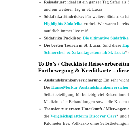
Reisedauer:
ideal ist ein ganzer Tag Safari al
und ein weiterer Tag in St. Lucia
Südafrika Eindrücke:
Für weitere Südafrika E
Highlights Südafrika
vorbei. Wir waren bereit
natürlich immer live mit!
Südafrika Packliste:
Die ultimative Südafrika
Die besten Touren in St. Lucia:
Sind diese
Hip
Schnorchel- & Safaritagestour ab St. Lucia
* 
To Do’s / Checkliste Reisevorbereit
Fortbewegung & Kreditkarte – diese 
Auslandskrankenversicherung:
Ein sehr wich
Die
HanseMerkur Auslandskrankenversiche
Selbstbeteiligung für beliebig viel Reisen inne
Medizinische Behandlungen sowie die Kosten f
Transfer zur ersten Unterkunft / Mietwagen 
die
Vergleichsplattform Discover Cars
*
und 
Kilometer frei, Vollkasko ohne Selbstbeteiligu