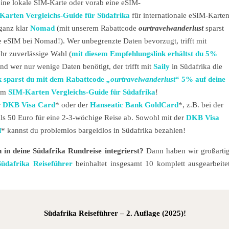
eine lokale SIM-Karte oder vorab eine eSIM-
Karten Vergleichs-Guide für Südafrika
für internationale eSIM-Karte
ganz klar
Nomad
(mit unserem Rabattcode
ourtravelwanderlust
sparst
e eSIM bei Nomad!). Wer unbegrenzte Daten bevorzugt, trifft mit
ehr zuverlässige Wahl (
mit diesem Empfehlungslink erhältst du 5%
nd wer nur wenige Daten benötigt, der trifft mit
Saily
in Südafrika die
k sparst du mit dem Rabattcode
„ourtravelwanderlust
“ 5% auf deine
rem
SIM-Karten Vergleichs-Guide für Südafrika
!
r
DKB Visa Card
* oder der
Hanseatic Bank GoldCard
*, z.B. bei der
ls 50 Euro für eine 2-3-wöchige Reise ab. Sowohl mit der
DKB Visa
d
* kannst du problemlos bargeldlos in Südafrika bezahlen!
 in deine Südafrika Rundreise integrierst?
Dann haben wir großarti
Südafrika Reiseführer
beinhaltet insgesamt 10 komplett ausgearbeite
Südafrika Reiseführer
– 2. Auflage (2025)!