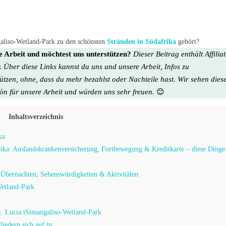
galiso-Wetland-Park zu den schönsten
Stränden in Südafrika
gehört?
re Arbeit und möchtest uns unterstützen?
Dieser Beitrag enthält Affilia
. Über diese Links kannst du uns und unsere Arbeit, Infos zu
tützen, ohne, dass du mehr bezahlst oder Nachteile hast. Wir sehen dies
hön für unsere Arbeit
und würden uns sehr freuen.
😊
Inhaltsverzeichnis
ka:
rika: Auslandskrankenversicherung, Fortbewegung & Kreditkarte – diese Dinge
 Übernachten, Sehenswürdigkeiten & Aktivitäten
Wetland-Park
St. Lucia iSimangaliso-Wetland-Park
iedern sich auf in: