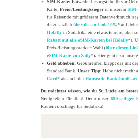
SIM-Karte:
Entweder besorgst du dir vor Ort 
Karte.
Preis-/Leistungssieger
in unserem
SIM-
für Reisende mit größerem Datenverbrauch ist 
du zusätzlich
über diesen Link 10%
* auf dein
Holafly
in Südafrika eine etwas teurere, aber s
Rabatt auf alle eSIM-Karten bei Holafly
*). U
Preis-/Leistungsstärkste Wahl (
über diesen Lin
eSIM-Karte von Saily
*). Hier geht’s zu unse
Geld abheben:
Gebührenfrei klappt das mit de
Standard Bank.
Unser Tipp:
Hebe nicht mehr a
Card
* als auch der
Hanseatic Bank GoldCar
Du möchtest wissen, wie du St. Lucia am besten
Neuigkeiten für dich! Denn unser
650-seitiger 
Routenvorschläge für Südafrika!