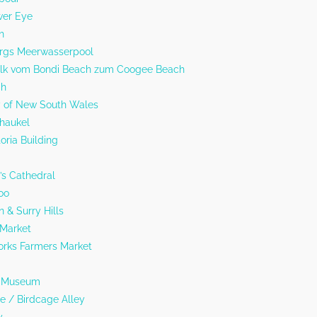
wer Eye
h
ergs Meerwasserpool
alk vom Bondi Beach zum Coogee Beach
ch
ry of New South Wales
haukel
oria Building
’s Cathedral
oo
 & Surry Hills
 Market
orks Farmers Market
an Museum
e / Birdcage Alley
y