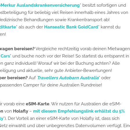
Merkur Auslandskrankenversicherung
* besitzt sofortigen und
beteiligung für beliebig viel Reisen innerhalb eines Jahres von
edizinische Behandlungen sowie Krankentransport ab!
ditkarte
* als auch der
Hanseatic Bank GoldCard
* kannst du
en!
twagen bereisen?
Vergleiche rechtzeitig vorab deinen Mietwagen
 Cars
*
und buche noch vor der Reise! So startest du entspannt in
n ganz individuell! Worauf wir bei der Buchung achten? Alle
teiligung und aktuelle, sehr gute Anbieter-Bewertungen!
per bereisen?
Auf
Travellers Autobarn Australia
* oder
en passenden Camper für deine Australien Rundreise!
ir vorab eine
eSIM-Karte
. Wir nutzen für Australien die eSIM-
en
von
Holafly
–
mit diesem Empfehlungslink erhältst du 5%
ly
*). Der Vorteil an einer eSIM-Karte von Holafly ist, dass sich
 Netz einwählt und über unbegrenztes Datenvolumen verfügt. Ein