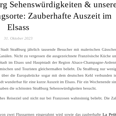
urg Sehenswürdigkeiten & unser
ngsorte: Zauberhafte Auszeit im
Elsass
31. Oktober 2023
 Stadt Straßburg jährlich tausende Besucher mit malerischen Gässche
nälen. Nicht zu vergessen die ausgezeichnete Französische Küche u
e Stadt im Elsass und Hauptstadt der Region Alsace-Champagne-Arden
mischen und Touristen gleichermaßen beliebt. Da Straßburg nur weni
d über die Europabrücke sogar mit dem deutschen Kehl verbunden is
adt wunderbar für eine kurze Auszeit im Elsass. Für ein Wochenende si
 haben die schönsten Straßburg Sehenswürdigkeiten besucht.
iches Reiseziel und nicht nur bei Franzosen wahnsinnig beliebt. Die Za
 von zwei Flussarmen eingerahmt wird sowie das zauberhafte
La Peti