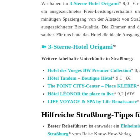
Wir haben im
3-Sterne Hotel Origami
* 9,0 | € 
ein ausgezeichnetes Preis-Leistungsverhältnis
minütigen Spaziergang von der Altstadt von Straß
ausgezeichneter Bio-Qualität. Die Zimmer und da
sauber. Für uns hatte das Hotel die ideale Ausga
➽
3-Sterne-Hotel Origami
*
Weitere fabelhafte Unterkünfte in Straßburg:
Hotel des Vosges BW Premier Collection
* 8,7
Hôtel Tandem – Boutique Hôtel
* 9,1 | €€
The POINT CITY-Center – Place KLEBER
*
Hôtel LÉONOR the place to live
* 9,2 | €€€
LIFE VOYAGE & SPA by Life Renaissance
*
Hilfreiche Straßburg-Tipps f
Bester Reiseführer:
ist entweder ein
Einheimis
Straßburg
* vom Reise Know-How-Verlag