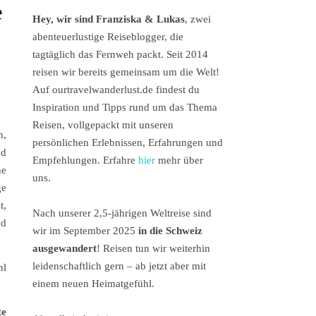
e
Hey, wir sind Franziska & Lukas
, zwei
abenteuerlustige Reiseblogger, die
tagtäglich das Fernweh packt. Seit 2014
reisen wir bereits gemeinsam um die Welt!
Auf ourtravelwanderlust.de findest du
Inspiration und Tipps rund um das Thema
Reisen, vollgepackt mit unseren
n,
persönlichen Erlebnissen, Erfahrungen und
nd
Empfehlungen. Erfahre
hier
mehr über
ne
uns.
ge
t,
Nach unserer 2,5-jährigen Weltreise sind
nd
wir im September 2025
in die Schweiz
ausgewandert
! Reisen tun wir weiterhin
leidenschaftlich gern – ab jetzt aber mit
hl
einem neuen Heimatgefühl.
te