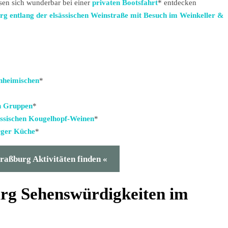
sen sich wunderbar bei einer
privaten Bootsfahrt
* entdecken
rg entlang der elsässischen Weinstraße mit Besuch im Weinkeller &
nheimischen
*
en Gruppen
*
ässischen Kougelhopf-Weinen
*
urger Küche
*
traßburg Aktivitäten finden
«
urg Sehenswürdigkeiten im