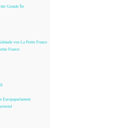
 der Grande Île
Gebäude von La Petite France
etite France:
e
ll
um Europaparlament
aviertel