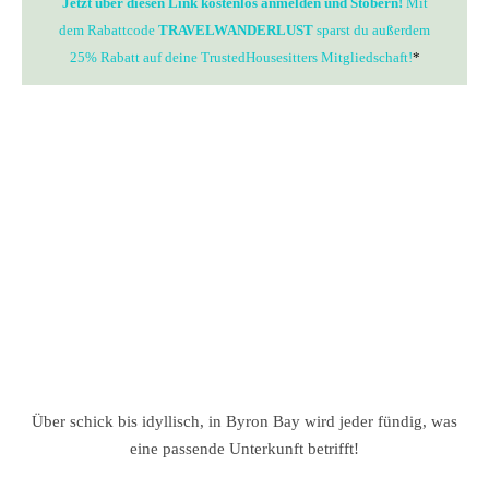
Jetzt über diesen Link kostenlos anmelden und Stöbern!
Mit
dem Rabattcode
TRAVELWANDERLUST
sparst du außerdem
25% Rabatt auf deine TrustedHousesitters Mitgliedschaft!
*
Über schick bis idyllisch, in Byron Bay wird jeder fündig, was
eine passende Unterkunft betrifft!