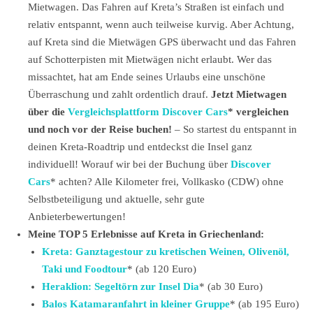
Mietwagen. Das Fahren auf Kreta’s Straßen ist einfach und
relativ entspannt, wenn auch teilweise kurvig. Aber Achtung,
auf Kreta sind die Mietwägen GPS überwacht und das Fahren
auf Schotterpisten mit Mietwägen nicht erlaubt. Wer das
missachtet, hat am Ende seines Urlaubs eine unschöne
Überraschung und zahlt ordentlich drauf.
Jetzt Mietwagen
über die
Vergleichsplattform Discover Cars
* vergleichen
und noch vor der Reise buchen!
– So startest du entspannt in
deinen Kreta-Roadtrip und entdeckst die Insel ganz
individuell! Worauf wir bei der Buchung über
Discover
Cars
* achten? Alle Kilometer frei, Vollkasko (CDW) ohne
Selbstbeteiligung und aktuelle, sehr gute
Anbieterbewertungen!
Meine TOP 5 Erlebnisse auf Kreta in Griechenland:
Kreta: Ganztagestour zu kretischen Weinen, Olivenöl,
Taki und Foodtour
* (ab 120 Euro)
Heraklion: Segeltörn zur Insel Dia
* (ab 30 Euro)
Balos Katamaranfahrt in kleiner Gruppe
* (ab 195 Euro)