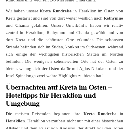
Rundreise und wechselt 2-3 Mal seine Unterkunft.
Wir haben unsere
Kreta Rundreise
in Heraklion im Osten von
Kreta gestartet und sind von dort weiter westlich nach
Rethymno
und
Chania
gefahren. Unsere Unterkünfte haben wir relativ
zentral in Heraklion, Rethymno und Chania gewählt und von
dort Kreta und die schönsten Orte erkundet. Die schönsten
Strände befinden sich im Süden, konkret im Südwesten, während
sich einige der wichtigsten historischen Stätten im Norden
befinden. Die wenigsten sehenswerten Orte hat der Osten zu
bieten, wenngleich der Osten dafür mit Agios Nikolaos und der
Insel Spinalonga zwei wahre Highlights zu bieten hat!
Übernachten auf Kreta im Osten –
Hoteltipps für Heraklion und
Umgebung
Die meisten Reisenden beginnen ihre
Kreta Rundreise
in
Heraklion
. Heraklion verzaubert nicht nur mit einer historischen
Altstadt und dem Palast von Knossos, der direkt vor den Toren