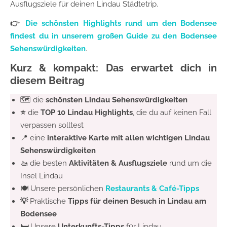
Ausflugsziele für deinen Lindau Städtetrip.
👉
Die schönsten Highlights rund um den Bodensee
findest du in unserem großen Guide zu den Bodensee
Sehenswürdigkeiten
.
Kurz & kompakt: Das erwartet dich in
diesem Beitrag
🗺️ die
schönsten Lindau Sehenswürdigkeiten
⭐️
die
TOP 10 Lindau Highlights
, die du auf keinen Fall
verpassen solltest
📍 eine
interaktive Karte mit allen wichtigen Lindau
Sehenswürdigkeiten
🚤 die besten
Aktivitäten & Ausflugsziele
rund um die
Insel Lindau
🍽️ Unsere persönlichen
Restaurants & Café-Tipps
💡
Praktische
Tipps für deinen Besuch in Lindau am
Bodensee
🛏️
Unsere
Unterkunfts-Tipps
für Lindau