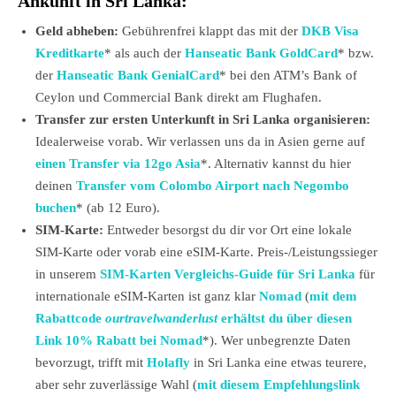
Ankunft in Sri Lanka:
Geld abheben:
Gebührenfrei klappt das mit der
DKB Visa
Kreditkarte
* als auch der
Hanseatic Bank GoldCard
* bzw.
der
Hanseatic Bank GenialCard
* bei den ATM’s Bank of
Ceylon und Commercial Bank direkt am Flughafen.
Transfer zur ersten Unterkunft in Sri Lanka organisieren:
Idealerweise vorab. Wir verlassen uns da in Asien gerne auf
einen Transfer via 12go Asia
*. Alternativ kannst du hier
deinen
Transfer vom Colombo Airport nach Negombo
buchen
* (ab 12 Euro).
SIM-Karte:
Entweder besorgst du dir vor Ort eine lokale
SIM-Karte oder vorab eine eSIM-Karte. Preis-/Leistungssieger
in unserem
SIM-Karten Vergleichs-Guide für Sri Lanka
für
internationale eSIM-Karten ist ganz klar
Nomad
(
mit dem
Rabattcode
ourtravelwanderlust
erhältst du über diesen
Link 10% Rabatt bei Nomad
*). Wer unbegrenzte Daten
bevorzugt, trifft mit
Holafly
in Sri Lanka eine etwas teurere,
aber sehr zuverlässige Wahl (
mit diesem Empfehlungslink