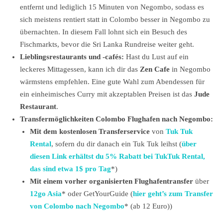
entfernt und lediglich 15 Minuten von Negombo, sodass es
sich meistens rentiert statt in Colombo besser in Negombo zu
übernachten. In diesem Fall lohnt sich ein Besuch des
Fischmarkts, bevor die Sri Lanka Rundreise weiter geht.
Lieblingsrestaurants und -cafés:
Hast du Lust auf ein
leckeres Mittagessen, kann ich dir das
Zen Cafe
in Negombo
wärmstens empfehlen. Eine gute Wahl zum Abendessen für
ein einheimisches Curry mit akzeptablen Preisen ist das
Jude
Restaurant
.
Transfermöglichkeiten Colombo Flughafen nach Negombo:
Mit dem kostenlosen Transferservice
von
Tuk Tuk
Rental
, sofern du dir danach ein Tuk Tuk leihst (
über
diesen Link erhältst du 5% Rabatt bei TukTuk Rental,
das sind etwa 1$ pro Tag
*)
Mit einem vorher organisierten Flughafentransfer
über
12go Asia
* oder GetYourGuide (
hier geht’s zum Transfer
von Colombo nach Negombo
* (ab 12 Euro))