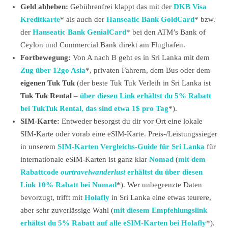
Geld abheben:
Gebührenfrei klappt das mit der
DKB Visa
Kreditkarte
* als auch der
Hanseatic Bank GoldCard
* bzw.
der
Hanseatic Bank GenialCard
* bei den ATM’s Bank of
Ceylon und Commercial Bank direkt am Flughafen.
Fortbewegung:
Von A nach B geht es in Sri Lanka mit dem
Zug über 12go Asia
*, privaten Fahrern, dem Bus oder dem
eigenen Tuk Tuk
(der beste Tuk Tuk Verleih in Sri Lanka ist
Tuk Tuk Rental
–
über diesen Link erhältst du 5% Rabatt
bei TukTuk Rental, das sind etwa 1$ pro Tag
*).
SIM-Karte:
Entweder besorgst du dir vor Ort eine lokale
SIM-Karte oder vorab eine eSIM-Karte. Preis-/Leistungssieger
in unserem
SIM-Karten Vergleichs-Guide für Sri Lanka
für
internationale eSIM-Karten ist ganz klar
Nomad
(
mit dem
Rabattcode
ourtravelwanderlust
erhältst du über diesen
Link 10% Rabatt bei Nomad
*). Wer unbegrenzte Daten
bevorzugt, trifft mit
Holafly
in Sri Lanka eine etwas teurere,
aber sehr zuverlässige Wahl (
mit diesem Empfehlungslink
erhältst du 5% Rabatt auf alle eSIM-Karten bei Holafly
*).