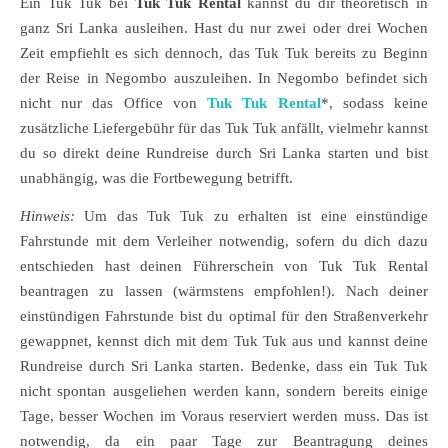
Ein Tuk Tuk bei
Tuk Tuk Rental
kannst du dir theoretisch in
ganz Sri Lanka ausleihen. Hast du nur zwei oder drei Wochen
Zeit empfiehlt es sich dennoch, das Tuk Tuk bereits zu Beginn
der Reise in Negombo auszuleihen. In Negombo befindet sich
nicht nur das Office von
Tuk Tuk Rental
*, sodass keine
zusätzliche Liefergebühr für das Tuk Tuk anfällt, vielmehr kannst
du so direkt deine Rundreise durch Sri Lanka starten und bist
unabhängig, was die Fortbewegung betrifft.
Hinweis:
Um das Tuk Tuk zu erhalten ist eine einstündige
Fahrstunde mit dem Verleiher notwendig, sofern du dich dazu
entschieden hast deinen Führerschein von Tuk Tuk Rental
beantragen zu lassen (wärmstens empfohlen!). Nach deiner
einstündigen Fahrstunde bist du optimal für den Straßenverkehr
gewappnet, kennst dich mit dem Tuk Tuk aus und kannst deine
Rundreise durch Sri Lanka starten. Bedenke, dass ein Tuk Tuk
nicht spontan ausgeliehen werden kann, sondern bereits einige
Tage, besser Wochen im Voraus reserviert werden muss. Das ist
notwendig, da ein paar Tage zur Beantragung deines