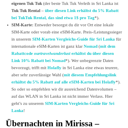
eigenen Tuk Tuk
(der beste Tuk Tuk Verleih in Sri Lanka ist
Tuk Tuk Rental
–
über diesen Link erhältst du 5% Rabatt
bei TukTuk Rental, das sind etwa 1$ pro Tag
*).
SIM-Karte:
Entweder besorgst du dir vor Ort eine lokale
SIM-Karte oder vorab eine eSIM-Karte. Preis-/Leistungssieger
in unserem
SIM-Karten Vergleichs-Guide für Sri Lanka
für
internationale eSIM-Karten ist ganz klar
Nomad
(
mit dem
Rabattcode
ourtravelwanderlust
erhältst du über diesen
Link 10% Rabatt bei Nomad
*). Wer unbegrenzte Daten
bevorzugt, trifft mit
Holafly
in Sri Lanka eine etwas teurere,
aber sehr zuverlässige Wahl (
mit diesem Empfehlungslink
erhältst du 5% Rabatt auf alle eSIM-Karten bei Holafly
*).
So oder so empfehlen wir dir ausreichend Datenvolumen –
auf das WLAN in Sri Lanka ist nicht immer Verlass. Hier
geht’s zu unserem
SIM-Karten Vergleichs-Guide für Sri
Lanka
!
Übernachten in Mirissa –