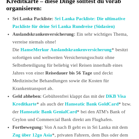
Kreditkarte – diese Dinge solltest du vorab
organisieren:
Sri Lanka Packliste:
Sri Lanka Packliste: Die ultimative
Packliste für deine Sri Lanka Rundreise (Südasien)
Auslandskrankenversicherung:
Ein sehr wichtiges Thema,
verreise niemals ohne!
Die
HanseMerkur Auslandskrankenversicherung
* besitzt
sofortigen und weltweiten Versicherungsschutz ohne
Selbstbeteiligung für beliebig viel Reisen innerhalb eines
Jahres von einer
Reisedauer bis 56 Tage
und deckt
Medizinische Behandlungen sowie die Kosten für
Krankentransport ab.
Geld abheben:
Gebührenfrei klappt das mit der
DKB Visa
Kreditkarte
* als auch der
Hanseatic Bank GoldCard
* bzw.
der
Hanseatic Bank GenialCard
* bei den ATM’s Bank of
Ceylon und Commercial Bank direkt am Flughafen.
Fortbewegung:
Von A nach B geht es in Sri Lanka mit dem
Zug über 12go Asia
*, privaten Fahrern, dem Bus oder dem