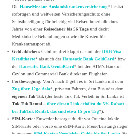
Die
HanseMerkur Auslandskrankenversicherung
* besitzt
sofortigen und weltweiten Versicherungsschutz ohne
Selbstbeteiligung für beliebig viel Reisen innerhalb eines
Jahres von einer
Reisedauer bis 56 Tage
und deckt
Medizinische Behandlungen sowie die Kosten für
Krankentransport ab.
Geld abheben:
Gebührenfrei klappt das mit der
DKB Visa
Kreditkarte
* als auch der
Hanseatic Bank GoldCard
* bzw.
der
Hanseatic Bank GenialCard
* bei den ATM’s Bank of
Ceylon und Commercial Bank direkt am Flughafen.
Fortbewegung:
Von A nach B geht es in Sri Lanka mit dem
Zug über 12go Asia
*, privaten Fahrern, dem Bus oder dem
eigenen Tuk Tuk
(der beste Tuk Tuk Verleih in Sri Lanka ist
Tuk Tuk Rental
–
über diesen Link erhältst du 5% Rabatt
bei TukTuk Rental, das sind etwa 1$ pro Tag
*).
SIM-Karte:
Entweder besorgst du dir vor Ort eine lokale
SIM-Karte oder vorab eine eSIM-Karte. Preis-/Leistungssieger
in unserem
SIM-Karten Vergleichs-Guide für Sri Lanka
für