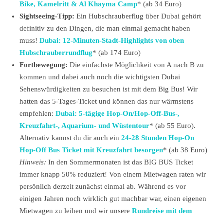
Bike, Kamelritt & Al Khayma Camp
* (ab 34 Euro)
Sightseeing-Tipp:
Ein Hubschrauberflug über Dubai gehört
definitiv zu den Dingen, die man einmal gemacht haben
muss!
Dubai: 12-Minuten-Stadt-Highlights von oben
Hubschrauberrundflug
* (ab 174 Euro)
Fortbewegung:
Die einfachste Möglichkeit von A nach B zu
kommen und dabei auch noch die wichtigsten Dubai
Sehenswürdigkeiten zu besuchen ist mit dem Big Bus! Wir
hatten das 5-Tages-Ticket und können das nur wärmstens
empfehlen:
Dubai: 5-tägige Hop-On/Hop-Off-Bus-,
Kreuzfahrt-, Aquarium- und Wüstentour
* (ab 55 Euro).
Alternativ kannst du dir auch ein
24-28 Stunden Hop-On
Hop-Off Bus Ticket mit Kreuzfahrt besorgen
* (ab 38 Euro)
Hinweis:
In den Sommermonaten ist das BIG BUS Ticket
immer knapp 50% reduziert! Von einem Mietwagen raten wir
persönlich derzeit zunächst einmal ab. Während es vor
einigen Jahren noch wirklich gut machbar war, einen eigenen
Mietwagen zu leihen und wir unsere
Rundreise mit dem