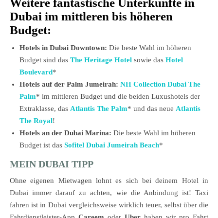
Weitere fantastische Unterkünfte in
Dubai im mittleren bis höheren
Budget:
Hotels in Dubai Downtown:
Die beste Wahl im höheren
Budget sind das
The Heritage Hotel
sowie das
Hotel
Boulevard
*
Hotels auf der Palm Jumeirah:
NH Collection Dubai The
Palm
* im mittleren Budget und die beiden Luxushotels der
Extraklasse, das
Atlantis The Palm
* und das neue
Atlantis
The Royal
!
Hotels an der Dubai Marina:
Die beste Wahl im höheren
Budget ist das
Sofitel Dubai Jumeirah Beach
*
MEIN DUBAI TIPP
Ohne eigenen Mietwagen lohnt es sich bei deinem Hotel in
Dubai immer darauf zu achten, wie die Anbindung ist! Taxi
fahren ist in Dubai vergleichsweise wirklich teuer, selbst über die
Fahrdienstleister-App
Careem
oder
Uber
haben wir pro Fahrt