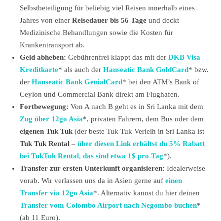
Selbstbeteiligung für beliebig viel Reisen innerhalb eines
Jahres von einer
Reisedauer bis 56 Tage
und deckt
Medizinische Behandlungen sowie die Kosten für
Krankentransport ab.
Geld abheben:
Gebührenfrei klappt das mit der
DKB Visa
Kreditkarte
* als auch der
Hanseatic Bank GoldCard
* bzw.
der
Hanseatic Bank GenialCard
* bei den ATM’s Bank of
Ceylon und Commercial Bank direkt am Flughafen.
Fortbewegung:
Von A nach B geht es in Sri Lanka mit dem
Zug über 12go Asia
*, privaten Fahrern, dem Bus oder dem
eigenen Tuk Tuk
(der beste Tuk Tuk Verleih in Sri Lanka ist
Tuk Tuk Rental
–
über diesen Link erhältst du 5% Rabatt
bei TukTuk Rental, das sind etwa 1$ pro Tag
*).
Transfer zur ersten Unterkunft organisieren:
Idealerweise
vorab. Wir verlassen uns da in Asien gerne auf
einen
Transfer via 12go Asia
*. Alternativ kannst du hier deinen
Transfer vom Colombo Airport nach Negombo buchen
*
(ab 11 Euro).