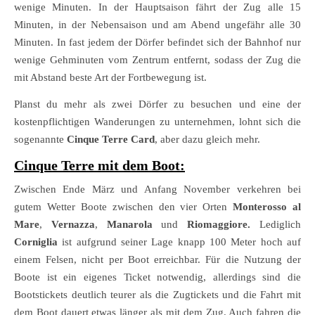
wenige Minuten. In der Hauptsaison fährt der Zug alle 15
Minuten, in der Nebensaison und am Abend ungefähr alle 30
Minuten. In fast jedem der Dörfer befindet sich der Bahnhof nur
wenige Gehminuten vom Zentrum entfernt, sodass der Zug die
mit Abstand beste Art der Fortbewegung ist.
Planst du mehr als zwei Dörfer zu besuchen und eine der
kostenpflichtigen Wanderungen zu unternehmen, lohnt sich die
sogenannte
Cinque Terre Card
, aber dazu gleich mehr.
Cinque Terre mit dem Boot:
Zwischen Ende März und Anfang November verkehren bei
gutem Wetter Boote zwischen den vier Orten
Monterosso al
Mare
,
Vernazza
,
Manarola
und
Riomaggiore.
Lediglich
Corniglia
ist aufgrund seiner Lage knapp 100 Meter hoch auf
einem Felsen, nicht per Boot erreichbar. Für die Nutzung der
Boote ist ein eigenes Ticket notwendig, allerdings sind die
Bootstickets deutlich teurer als die Zugtickets und die Fahrt mit
dem Boot dauert etwas länger als mit dem Zug. Auch fahren die