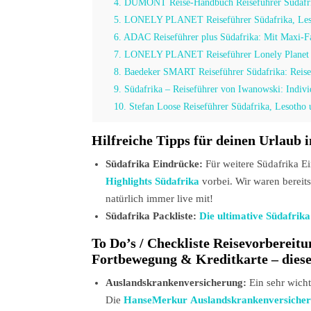
4. DUMONT Reise-Handbuch Reiseführer Südafrik
5. LONELY PLANET Reiseführer Südafrika, Les
6. ADAC Reiseführer plus Südafrika: Mit Maxi-Fa
7. LONELY PLANET Reiseführer Lonely Planet R
8. Baedeker SMART Reiseführer Südafrika: Reisefü
9. Südafrika – Reiseführer von Iwanowski: Indiv
10. Stefan Loose Reiseführer Südafrika, Lesotho 
Hilfreiche Tipps für deinen Urlaub 
Südafrika Eindrücke:
Für weitere Südafrika E
Highlights Südafrika
vorbei. Wir waren bereit
natürlich immer live mit!
Südafrika Packliste:
Die ultimative Südafrika
To Do’s / Checkliste Reisevorbereit
Fortbewegung & Kreditkarte – diese 
Auslandskrankenversicherung:
Ein sehr wich
Die
HanseMerkur Auslandskrankenversiche