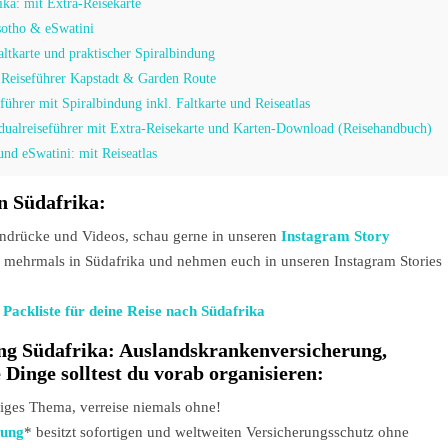
a: mit Extra-Reisekarte
otho & eSwatini
ltkarte und praktischer Spiralbindung
eiseführer Kapstadt & Garden Route
hrer mit Spiralbindung inkl. Faltkarte und Reiseatlas
idualreiseführer mit Extra-Reisekarte und Karten-Download (Reisehandbuch)
und eSwatini: mit Reiseatlas
in Südafrika:
indrücke und Videos, schau gerne in unseren
Instagram Story
s mehrmals in Südafrika und nehmen euch in unseren Instagram Stories
 Packliste für deine Reise nach Südafrika
ung Südafrika: Auslandskrankenversicherung,
Dinge solltest du vorab organisieren:
tiges Thema, verreise niemals ohne!
rung
* besitzt sofortigen und weltweiten Versicherungsschutz ohne