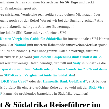
rhalb eines Jahres von einer
Reisedauer bis 56 Tage
und deckt
ür Krankentransport ab.
organisieren:
Vergleiche rechtzeitig vorab deinen Mietwagen über
buche noch vor der Reise! Worauf wir bei der Buchung achten? Alle
ng und aktuelle, sehr gute Anbieter-Bewertungen!
eine lokale SIM-Karte oder vorab eine eSIM-
Karten Vergleichs-Guide für Südafrika
für internationale eSIM-Karte
ganz klar
Nomad
(mit unserem Rabattcode
ourtravelwanderlust
sparst
e eSIM bei Nomad!). Wer unbegrenzte Daten bevorzugt, trifft mit
ehr zuverlässige Wahl (
mit diesem Empfehlungslink erhältst du 5%
nd wer nur wenige Daten benötigt, der trifft mit
Saily
in Südafrika die
k sparst du mit dem Rabattcode
„ourtravelwanderlust
“ 5% auf deine
rem
SIM-Karten Vergleichs-Guide für Südafrika
!
r
DKB Visa Card
* oder der
Hanseatic Bank GoldCard
*, z.B. bei der
ls 50 Euro für eine 2-3-wöchige Reise ab. Sowohl mit der
DKB Visa
d
* kannst du problemlos bargeldlos in Südafrika bezahlen!
t & Südafrika Reiseführer im