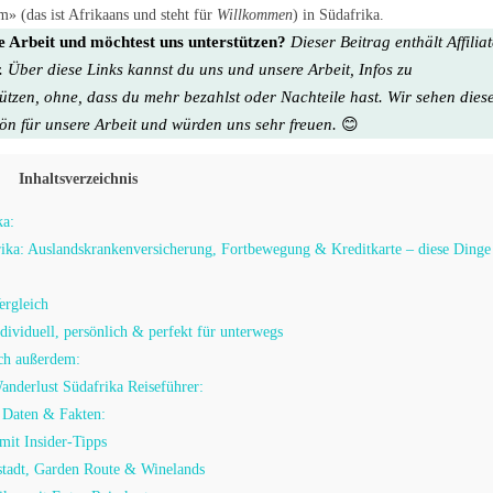
» (das ist Afrikaans und steht für
Willkommen
) in Südafrika.
re Arbeit und möchtest uns unterstützen?
Dieser Beitrag enthält Affilia
. Über diese Links kannst du uns und unsere Arbeit, Infos zu
tützen, ohne, dass du mehr bezahlst oder Nachteile hast. Wir sehen dies
hön für unsere Arbeit
und würden uns sehr freuen.
😊
Inhaltsverzeichnis
ka:
rika: Auslandskrankenversicherung, Fortbewegung & Kreditkarte – diese Dinge
ergleich
dividuell, persönlich & perfekt für unterwegs
ich außerdem:
nderlust Südafrika Reiseführer:
 Daten & Fakten:
it Insider-Tipps
stadt, Garden Route & Winelands