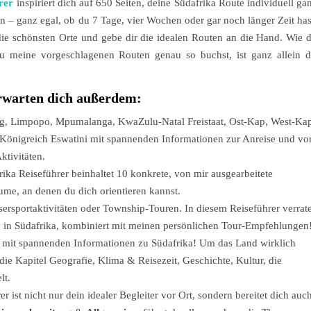
rer
inspiriert dich auf 650 Seiten, deine Südafrika Route individuell ga
 – ganz egal, ob du 7 Tage, vier Wochen oder gar noch länger Zeit has
r die schönsten Orte und gebe dir die idealen Routen an die Hand. Wie 
u meine vorgeschlagenen Routen genau so buchst, ist ganz allein d
rwarten dich außerdem:
g, Limpopo, Mpumalanga, KwaZulu-Natal Freistaat, Ost-Kap, West-Ka
önigreich Eswatini mit spannenden Informationen zur Anreise und vo
ktivitäten.
ika Reiseführer beinhaltet 10 konkrete, von mir ausgearbeitete
ume, an denen du dich orientieren kannst.
sersportaktivitäten oder Township-Touren. In diesem Reiseführer verrat
n in Südafrika, kombiniert mit meinen persönlichen Tour-Empfehlungen
a mit spannenden Informationen zu Südafrika! Um das Land wirklich
die Kapitel Geografie, Klima & Reisezeit, Geschichte, Kultur, die
lt.
r ist nicht nur dein idealer Begleiter vor Ort, sondern bereitet dich auc