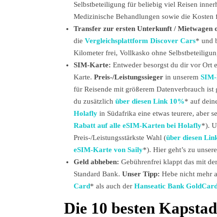
Selbstbeteiligung für beliebig viel Reisen inne
Medizinische Behandlungen sowie die Kosten f
Transfer zur ersten Unterkunft / Mietwagen 
die
Vergleichsplattform Discover Cars
*
und 
Kilometer frei, Vollkasko ohne Selbstbeteiligu
SIM-Karte:
Entweder besorgst du dir vor Ort 
Karte.
Preis-/Leistungssieger
in unserem
SIM-
für Reisende mit größerem Datenverbrauch ist 
du zusätzlich
über diesen Link 10%
* auf dein
Holafly
in Südafrika eine etwas teurere, aber s
Rabatt auf alle eSIM-Karten bei Holafly
*). U
Preis-/Leistungsstärkste Wahl (
über diesen Lin
eSIM-Karte von Saily
*). Hier geht’s zu unse
Geld abheben:
Gebührenfrei klappt das mit de
Standard Bank.
Unser Tipp:
Hebe nicht mehr a
Card
* als auch der
Hanseatic Bank GoldCar
Die 10 besten Kapstad