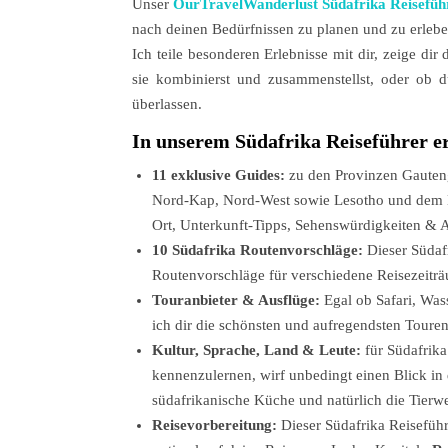
Unser
OurTravelWanderlust Südafrika Reisefüh
nach deinen Bedürfnissen zu planen und zu erleben
Ich teile besonderen Erlebnisse mit dir, zeige di
sie kombinierst und zusammenstellst, oder ob d
überlassen.
In unserem Südafrika Reiseführer e
11 exklusive Guides:
zu den Provinzen Gauten
Nord-Kap, Nord-West sowie Lesotho und dem K
Ort, Unterkunft-Tipps, Sehenswürdigkeiten & A
10 Südafrika Routenvorschläge:
Dieser Südafr
Routenvorschläge für verschiedene Reisezeiträ
Touranbieter & Ausflüge:
Egal ob Safari, Was
ich dir die schönsten und aufregendsten Toure
Kultur, Sprache, Land & Leute:
für Südafrik
kennenzulernen, wirf unbedingt einen Blick in 
südafrikanische Küche und natürlich die Tierwe
Reisevorbereitung:
Dieser Südafrika Reiseführe