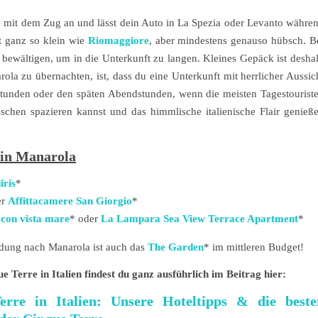
se mit dem Zug an und lässt dein Auto in La Spezia oder Levanto währe
t ganz so klein wie
Riomaggiore
, aber mindestens genauso hübsch. B
bewältigen, um in die Unterkunft zu langen. Kleines Gepäck ist desha
ola zu übernachten, ist, dass du eine Unterkunft mit herrlicher Aussic
tunden oder den späten Abendstunden, wenn die meisten Tagestourist
sschen spazieren kannst und das himmlische italienische Flair genieß
 in Manarola
iris
*
er
Affittacamere San Giorgio
*
con vista mare
* oder
La Lampara Sea View Terrace Apartment
*
ndung nach Manarola ist auch das
The Garden
* im mittleren Budget!
 Terre in Italien findest du ganz ausführlich im Beitrag hier:
rre in Italien: Unsere Hoteltipps & die beste