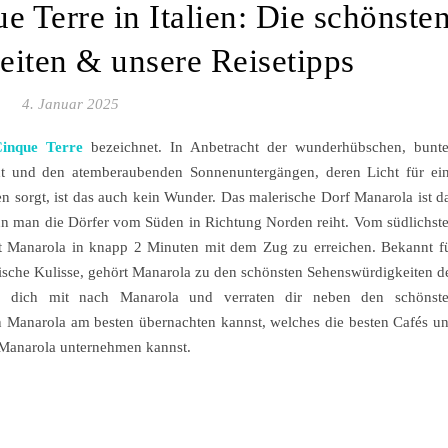
e Terre in Italien: Die schönste
iten & unsere Reisetipps
4. Januar 2025
Cinque Terre
bezeichnet. In Anbetracht der wunderhübschen, bunt
ht und den atemberaubenden Sonnenuntergängen, deren Licht für ei
 sorgt, ist das auch kein Wunder. Das malerische Dorf Manarola ist d
enn man die Dörfer vom Süden in Richtung Norden reiht. Vom südlichst
t Manarola in knapp 2 Minuten mit dem Zug zu erreichen. Bekannt f
sche Kulisse, gehört Manarola zu den schönsten Sehenswürdigkeiten d
r dich mit nach Manarola und verraten dir neben den schönst
 Manarola am besten übernachten kannst, welches die besten Cafés u
 Manarola unternehmen kannst.