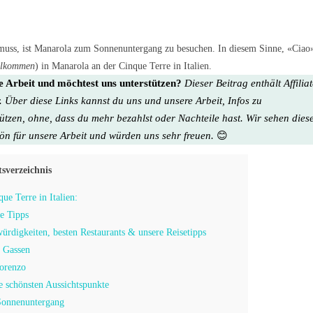
muss, ist Manarola zum Sonnenuntergang zu besuchen. In diesem Sinne, «Ciao
llkommen
) in Manarola an der Cinque Terre in Italien.
re Arbeit und möchtest uns unterstützen?
Dieser Beitrag enthält Affilia
. Über diese Links kannst du uns und unsere Arbeit, Infos zu
tützen, ohne, dass du mehr bezahlst oder Nachteile hast. Wir sehen dies
hön für unsere Arbeit
und würden uns sehr freuen.
😊
tsverzeichnis
ue Terre in Italien:
e Tipps
ürdigkeiten, besten Restaurants & unsere Reisetipps
n Gassen
Lorenzo
 schönsten Aussichtspunkte
Sonnenuntergang