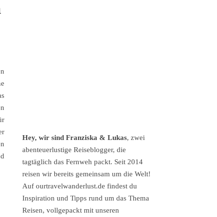
n
en
ne
as
en
ür
er
Hey, wir sind Franziska & Lukas
, zwei
en
abenteuerlustige Reiseblogger, die
nd
tagtäglich das Fernweh packt. Seit 2014
reisen wir bereits gemeinsam um die Welt!
Auf ourtravelwanderlust.de findest du
Inspiration und Tipps rund um das Thema
Reisen, vollgepackt mit unseren