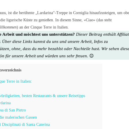
ss, ist die berühmte „Lardarina“-Treppe in Corniglia hinaufzusteigen, um ob
ie ligurische Küste zu genießen. In diesem Sinne, «Ciao» (das steht
illkommen
) an der Cinque Terre in Italien.
re Arbeit und möchtest uns unterstützen?
Dieser Beitrag enthält Affilia
. Über diese Links kannst du uns und unsere Arbeit, Infos zu
tützen, ohne, dass du mehr bezahlst oder Nachteile hast. Wir sehen dies
hön für unsere Arbeit
und würden uns sehr freuen.
😊
tsverzeichnis
ue Terre in Italien:
ürdigkeiten, besten Restaurants & unsere Reisetipps
rdarina
sa di San Pietro
die malerischen Gassen
 Disciplinati di Santa Caterina