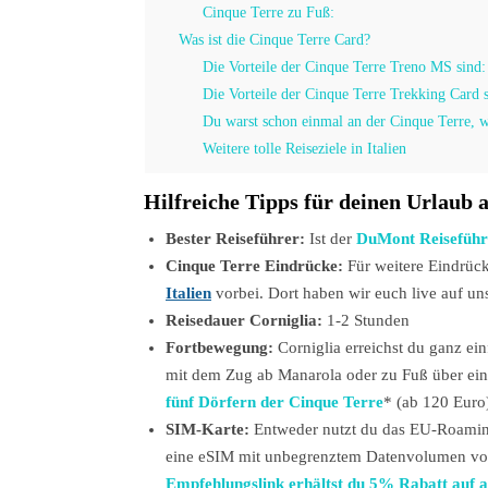
Cinque Terre zu Fuß:
Was ist die Cinque Terre Card?
Die Vorteile der Cinque Terre Treno MS sind:
Die Vorteile der Cinque Terre Trekking Card s
Du warst schon einmal an der Cinque Terre, wi
Weitere tolle Reiseziele in Italien
Hilfreiche Tipps für deinen Urlaub a
Bester Reiseführer:
Ist der
DuMont Reiseführ
Cinque Terre Eindrücke:
Für weitere Eindrüc
Italien
vorbei. Dort haben wir euch live auf 
Reisedauer Corniglia:
1-2 Stunden
Fortbewegung:
Corniglia erreichst du ganz e
mit dem Zug ab Manarola oder zu Fuß über ein
fünf Dörfern der Cinque Terre
* (ab 120 Euro
SIM-Karte:
Entweder nutzt du das EU-Roaming 
eine eSIM mit unbegrenztem Datenvolumen von 
Empfehlungslink erhältst du 5% Rabatt auf a