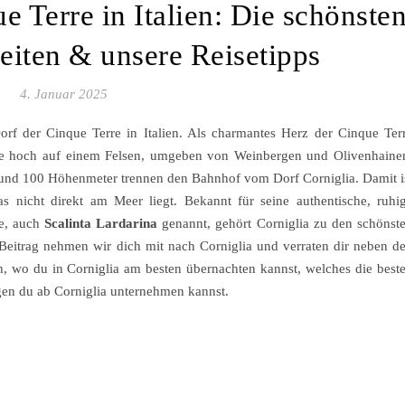
e Terre in Italien: Die schönste
iten & unsere Reisetipps
4. Januar 2025
Dorf der Cinque Terre in Italien. Als charmantes Herz der Cinque Ter
Lage hoch auf einem Felsen, umgeben von Weinbergen und Olivenhaine
 rund 100 Höhenmeter trennen den Bahnhof vom Dorf Corniglia. Damit i
s nicht direkt am Meer liegt. Bekannt für seine authentische, ruhi
e, auch
Scalinta Lardarina
genannt, gehört Corniglia zu den schönst
Beitrag nehmen wir dich mit nach Corniglia und verraten dir neben d
, wo du in Corniglia am besten übernachten kannst, welches die best
en du ab Corniglia unternehmen kannst.