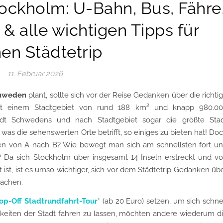
ockholm: U-Bahn, Bus, Fähre
& alle wichtigen Tipps für
en Städtetrip
11. Februar 2026
chweden
plant, sollte sich vor der Reise Gedanken über die richti
 einem Stadtgebiet von rund 188 km² und knapp 980.0
adt Schwedens und nach Stadtgebiet sogar die größte Sta
was die sehenswerten Orte betrifft, so einiges zu bieten hat! Do
n von A nach B? Wie bewegt man sich am schnellsten fort u
 Da sich Stockholm über insgesamt 14 Inseln erstreckt und v
st, ist es umso wichtiger, sich vor dem Städtetrip Gedanken üb
machen.
p-Off Stadtrundfahrt-Tour
* (ab 20 Euro) setzen, um sich schne
keiten der Stadt fahren zu lassen, möchten andere wiederum d