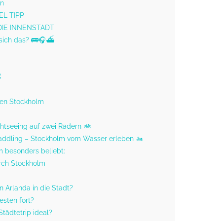
en
L TIPP
DIE INNENSTADT
 sich das? 🚌🎧⛴️

fen Stockholm
htseeing auf zwei Rädern 🚲
Paddling – Stockholm vom Wasser erleben 🚤
m besonders beliebt:
urch Stockholm
 Arlanda in die Stadt?
esten fort?
Städtetrip ideal?