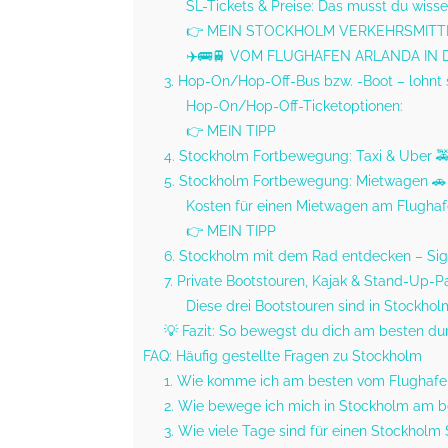
SL-Tickets & Preise: Das musst du wiss
👉 MEIN STOCKHOLM VERKEHRSMITTE
✈️🚌🚆 VOM FLUGHAFEN ARLANDA IN 
3. Hop-On/Hop-Off-Bus bzw. -Boot – lohnt
Hop-On/Hop-Off-Ticketoptionen:
👉 MEIN TIPP
4. Stockholm Fortbewegung: Taxi & Uber 
5. Stockholm Fortbewegung: Mietwagen 🚗
Kosten für einen Mietwagen am Flugha
👉 MEIN TIPP
6. Stockholm mit dem Rad entdecken – Sig
7. Private Bootstouren, Kajak & Stand-Up-
Diese drei Bootstouren sind in Stockhol
💡 Fazit: So bewegst du dich am besten d
FAQ: Häufig gestellte Fragen zu Stockholm
1. Wie komme ich am besten vom Flughafen
2. Wie bewege ich mich in Stockholm am b
3. Wie viele Tage sind für einen Stockholm 