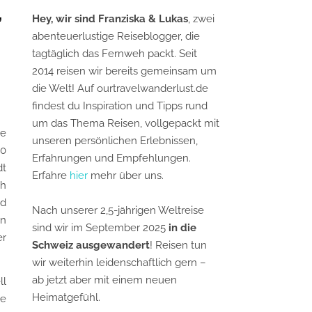
,
Hey, wir sind Franziska & Lukas
, zwei
abenteuerlustige Reiseblogger, die
tagtäglich das Fernweh packt. Seit
2014 reisen wir bereits gemeinsam um
die Welt! Auf ourtravelwanderlust.de
findest du Inspiration und Tipps rund
um das Thema Reisen, vollgepackt mit
ge
unseren persönlichen Erlebnissen,
00
Erfahrungen und Empfehlungen.
dt
Erfahre
hier
mehr über uns.
ch
nd
Nach unserer 2,5-jährigen Weltreise
on
sind wir im September 2025
in die
er
Schweiz ausgewandert
! Reisen tun
wir weiterhin leidenschaftlich gern –
ab jetzt aber mit einem neuen
ll
Heimatgefühl.
ie