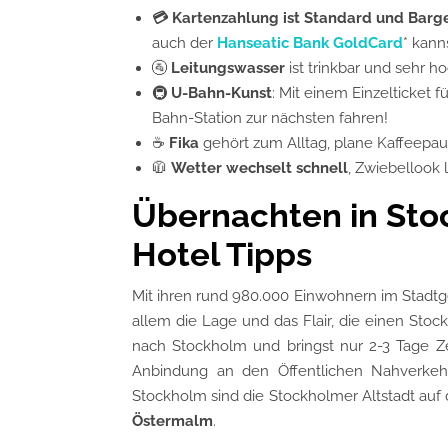
💳
Kartenzahlung
ist Standard
und Barge
auch der
Hanseatic Bank GoldCard
* kann
🚰
Leitungswasser
ist trinkbar und sehr h
🚇
U-Bahn-Kunst
: Mit einem Einzelticket 
Bahn-Station zur nächsten fahren!
☕
Fika
gehört zum Alltag, plane Kaffeepau
🧥
Wetter wechselt schnell
, Zwiebellook l
Übernachten in Sto
Hotel Tipps
Mit ihren rund 980.000 Einwohnern im Stadtge
allem die Lage und das Flair, die einen Stoc
nach Stockholm und bringst nur 2-3 Tage Ze
Anbindung an den Öffentlichen Nahverke
Stockholm sind die Stockholmer Altstadt auf
Östermalm
.