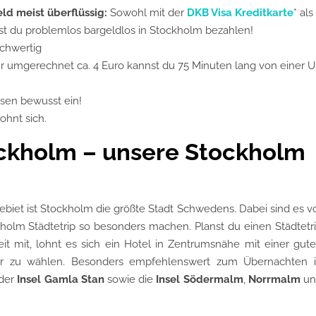
ld meist überflüssig:
Sowohl mit der
DKB Visa Kreditkarte
* als
st du problemlos bargeldlos in Stockholm bezahlen!
ochwertig
für umgerechnet ca. 4 Euro kannst du 75 Minuten lang von einer U
sen bewusst ein!
ohnt sich.
ckholm – unsere Stockholm
biet ist Stockholm die größte Stadt Schwedens. Dabei sind es v
kholm Städtetrip so besonders machen. Planst du einen Städtetr
it mit, lohnt es sich ein Hotel in Zentrumsnähe mit einer gut
hr zu wählen. Besonders empfehlenswert zum Übernachten 
 der
Insel Gamla Stan
sowie die
Insel Södermalm
,
Norrmalm
un