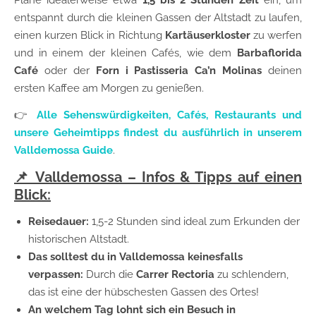
Plane idealerweise etwa
1,5 bis 2 Stunden Zeit
ein, um
entspannt durch die kleinen Gassen der Altstadt zu laufen,
einen kurzen Blick in Richtung
Kartäuserkloster
zu werfen
und in einem der kleinen Cafés, wie dem
Barbaflorida
Café
oder der
Forn i Pastisseria Ca’n Molinas
deinen
ersten Kaffee am Morgen zu genießen.
👉
Alle Sehenswürdigkeiten, Cafés, Restaurants und
unsere Geheimtipps findest du ausführlich in unserem
Valldemossa Guide
.
📌 Valldemossa – Infos & Tipps auf einen
Blick:
Reisedauer:
1,5-2 Stunden sind ideal zum Erkunden der
historischen Altstadt.
Das solltest du in Valldemossa keinesfalls
verpassen:
Durch die
Carrer Rectoria
zu schlendern,
das ist eine der hübschesten Gassen des Ortes!
An welchem Tag lohnt sich ein Besuch in