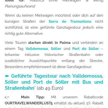
Ideal für:
Mallorca ohne Mietwagen & wenig
Planungsaufwand
Wenn du keinen Mietwagen möchtest oder dich auf den
kurvigen Straßen der
Serra de Tramuntana
nicht
wohlfühlst, ist eine geführte Ganztagestour jedoch eine
richtig gute Alternative.
Viele Touren
starten direkt in Palma
und verbinden an
einem Tag
Valldemossa
,
Sóller
und
Port de Sóller
–
teilweise inklusive historischer Straßenbahn oder
zusätzlicher Aussichtspunkte entlang der Strecke.
Besonders empfehlenswert ist diese Ganztagestour:
➽ Geführte Tagestour nach Valldemossa,
Sóller und Port de Sóller mit Bus und
Straßenbahn
* (ab 49 Euro)
👉
Mein Tipp:
Mit unserem Rabattcode
OURTRAVELWANDERLUST5
erhältst du aktuell 5% Rabatt