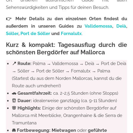
Ort unseren ausführlichen Guide mit allen
Sehenswürdigkeiten und Tipps für deinen Besuch.
👉
Mehr Details zu den einzelnen Orten findest du
außerdem in unseren Guides zu
Valldemossa
,
Deià
,
Sóller
,
Port de Sóller
und
Fornalutx
.
Kurz & kompakt: Tagesausflug durch die
schönsten Bergdörfer auf Mallorca
📍 Route:
Palma → Valldemossa → Deià → Port de Deià
→ Sóller → Port de Sóller → Fornalutx → Palma
(Startest du aus dem Norden Mallorcas, kannst du die
Route auch umdrehen!)
🚗 Gesamtfahrzeit:
ca. 2-2,5 Stunden (ohne Stopps)
⏰ Dauer:
idealerweise ganztägig (ca. 9-11 Stunden)
🌸 Highlights:
Einige der schönsten Bergdörfer auf
Mallorca mit Meerblicke, Orangenhaine & die Serra de
Tramuntana
🚘 Fortbewegung:
Mietwagen
oder
geführte