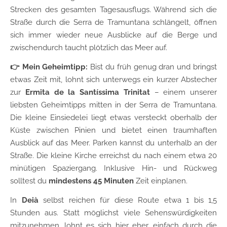
Strecken des gesamten Tagesausflugs. Während sich die
Straße durch die Serra de Tramuntana schlängelt, öffnen
sich immer wieder neue Ausblicke auf die Berge und
zwischendurch taucht plötzlich das Meer auf.
👉 Mein Geheimtipp:
Bist du früh genug dran und bringst
etwas Zeit mit, lohnt sich unterwegs ein kurzer Abstecher
zur
Ermita de la Santíssima Trinitat
– einem unserer
liebsten Geheimtipps mitten in der Serra de Tramuntana.
Die kleine Einsiedelei liegt etwas versteckt oberhalb der
Küste zwischen Pinien und bietet einen traumhaften
Ausblick auf das Meer. Parken kannst du unterhalb an der
Straße. Die kleine Kirche erreichst du nach einem etwa 20
minütigen Spaziergang. Inklusive Hin- und Rückweg
solltest du
mindestens 45 Minuten
Zeit einplanen.
In
Deià
selbst reichen für diese Route etwa 1 bis 1,5
Stunden aus. Statt möglichst viele Sehenswürdigkeiten
mitzunehmen, lohnt es sich hier eher, einfach durch die