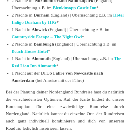
2 Nächte im
Northumberland Nationalpark
(England) |
Übernachtung z.B. im
Blenkinsopp Castle Inn
*
2 Nächte in
Durham
(England) | Übernachtung z.B. im
Hotel
Indigo Durham by IHG
*
1 Nacht in
Alnwick
(England) | Übernachtung z.B. im
Countryside Escape – The Night Owl
*
2 Nächte in
Bamburgh
(England) | Übernachtung z.B. im
Beach House Hotel
*
1 Nacht in
Alnmouth
(England) | Übernachtung z.B. im
The
Red Lion Inn Alnmouth
*
1 Nacht auf der DFDS
Fähre von Newcastle nach
Amsterdam
(bei Anreise mit der Fähre)
Bei der Planung deiner Nordengland Rundreise hast du natürlich
die verschiedensten Optionen. Auf der Karte findest du unsere
Routenoption für eine zweiwöchige Rundreise durch
Nordengland. Natürlich kannst du einzelne Orte der Rundreisen
auch ganz individuell kombinieren und dich von unserem
Roadtrip lediglich inspirieren lassen.