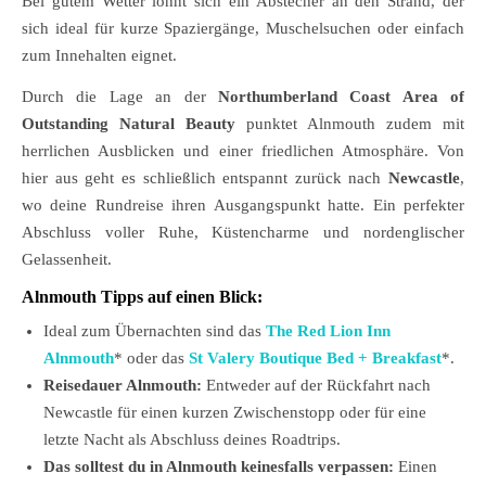
Bei gutem Wetter lohnt sich ein Abstecher an den Strand, der
sich ideal für kurze Spaziergänge, Muschelsuchen oder einfach
zum Innehalten eignet.
Durch die Lage an der
Northumberland Coast Area of
Outstanding Natural Beauty
punktet Alnmouth zudem mit
herrlichen Ausblicken und einer friedlichen Atmosphäre. Von
hier aus geht es schließlich entspannt zurück nach
Newcastle
,
wo deine Rundreise ihren Ausgangspunkt hatte. Ein perfekter
Abschluss voller Ruhe, Küstencharme und nordenglischer
Gelassenheit.
Alnmouth Tipps auf einen Blick:
Ideal zum Übernachten sind das
The Red Lion Inn
Alnmouth
* oder das
St Valery Boutique Bed + Breakfast
*.
Reisedauer Alnmouth:
Entweder auf der Rückfahrt nach
Newcastle für einen kurzen Zwischenstopp oder für eine
letzte Nacht als Abschluss deines Roadtrips.
Das solltest du in Alnmouth keinesfalls verpassen:
Einen