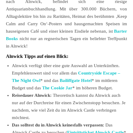
nach Alnwick, befindet sich eine riesige
Antiquariatsbuchhandlung. Mit über 300.000 Büchern, von
Alltagslektüre bis hin zu Raritäten, Heimat des berühmten ‚Keep
Calm and Carry On‘-Posters und hausgemachten Speisen im
hauseigenen Café und einer kleinen Eisdiele nebenan, ist
Barter
Books
nicht nur an regnerischen Tagen ein beliebter Treffpunkt
in Alnwick!
Alnwick Tipps auf einen Blick:
Alnwick verfügt über eine gute Auswahl an Unterkünften.
Empfehlenswert sind vor allem das
Countryside Escape –
The Night Owl
* und das
Bailiffgate Hotel
* im mittleren
Budget und das
The Cookie Jar
* im höheren Budget.
Reisedauer Alnwick:
Theoretisch kannst du Alnwick auch
nur auf der Durchreise für einen Zwischenstopp besuchen. Je
nachdem, wie viel Zeit du im Alnwick Castle verbringen
möchtest.
Das solltest du in Alnwick keinesfalls verpassen:
Das
Alnwick Castle zu besuchen (
Eintrittsticket Alnwick Castle
*