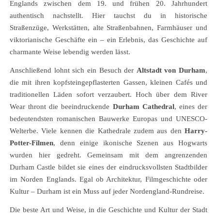
Englands zwischen dem 19. und frühen 20. Jahrhundert
authentisch nachstellt. Hier tauchst du in historische
Straßenzüge, Werkstätten, alte Straßenbahnen, Farmhäuser und
viktorianische Geschäfte ein – ein Erlebnis, das Geschichte auf
charmante Weise lebendig werden lässt.
Anschließend lohnt sich ein Besuch der
Altstadt von Durham
,
die mit ihren kopfsteingepflasterten Gassen, kleinen Cafés und
traditionellen Läden sofort verzaubert. Hoch über dem River
Wear thront die beeindruckende
Durham Cathedral
, eines der
bedeutendsten romanischen Bauwerke Europas und UNESCO-
Welterbe. Viele kennen die Kathedrale zudem aus den
Harry-
Potter-Filmen
, denn einige ikonische Szenen aus Hogwarts
wurden hier gedreht. Gemeinsam mit dem angrenzenden
Durham Castle bildet sie eines der eindrucksvollsten Stadtbilder
im Norden Englands. Egal ob Architektur, Filmgeschichte oder
Kultur – Durham ist ein Muss auf jeder Nordengland-Rundreise.
Die beste Art und Weise, in die Geschichte und Kultur der Stadt