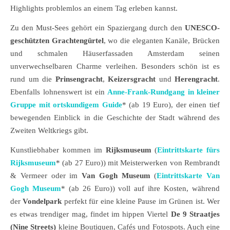
Highlights problemlos an einem Tag erleben kannst.
Zu den Must-Sees gehört ein Spaziergang durch den
UNESCO-
geschützten Grachtengürtel
, wo die eleganten Kanäle, Brücken
und schmalen Häuserfassaden Amsterdam seinen
unverwechselbaren Charme verleihen. Besonders schön ist es
rund um die
Prinsengracht
,
Keizersgracht
und
Herengracht
.
Ebenfalls lohnenswert ist ein
Anne-Frank-Rundgang in kleiner
Gruppe mit ortskundigem Guide
* (ab 19 Euro), der einen tief
bewegenden Einblick in die Geschichte der Stadt während des
Zweiten Weltkriegs gibt.
Kunstliebhaber kommen im
Rijksmuseum
(
Eintrittskarte fürs
Rijksmuseum
* (ab 27 Euro)) mit Meisterwerken von Rembrandt
& Vermeer oder im
Van Gogh Museum
(
Eintrittskarte Van
Gogh Museum
* (ab 26 Euro)) voll auf ihre Kosten, während
der
Vondelpark
perfekt für eine kleine Pause im Grünen ist. Wer
es etwas trendiger mag, findet im hippen Viertel
De 9 Straatjes
(Nine Streets)
kleine Boutiquen, Cafés und Fotospots. Auch eine