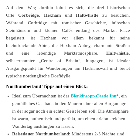
Auf dem Weg dorthin lohnt es sich, die drei historischen
Orte
Corbridge
,
Hexham
und
Haltwhistle
zu besuchen.
Während Corbridge mit römischer Geschichte, hübschen
Steinhäusern und kleinen Cafés entlang des Market Place
begeistert, ist Hexham vor allem bekannt für seine
beeindruckende Abtei, die Hexham Abbey, charmante Straßen
und eine lebendige Marktatmosphäre.
Haltwhistle
,
selbsternannter „Centre of Britain“, hingegen, ist idealer
Ausgangspunkt für Wanderungen am Hadrianswall und bietet
typische nordenglische Dorfidylle.
Northumberland Tipps auf einen Blick:
Ideal zum Übernachten ist das
Blenkinsopp Castle Inn
*, ein
gemütliches Gasthaus in den Mauern einer alten Burganlage –
in der sogar noch ein echter Geist leben soll! Die Atmosphäre
ist warm, authentisch und perfekt, um einen erlebnisreichen
Wandertag ausklingen zu lassen.
Reisedauer Northumberland:
Mindestens 2-3 Nächte sind