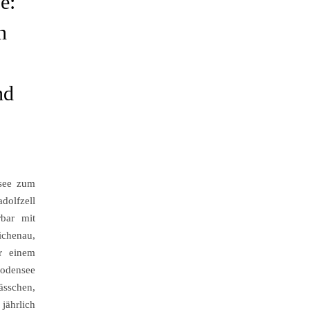
e:
n
nd
see zum
lfzell
rbar mit
ichenau,
r einem
Bodensee
ässchen,
jährlich